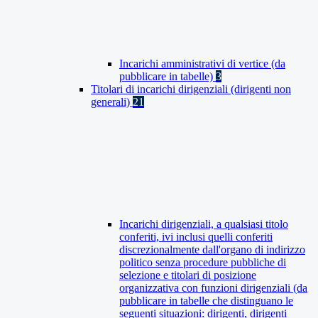
Incarichi amministrativi di vertice (da
pubblicare in tabelle)
3
Titolari di incarichi dirigenziali (dirigenti non
generali)
21
Incarichi dirigenziali, a qualsiasi titolo
conferiti, ivi inclusi quelli conferiti
discrezionalmente dall'organo di indirizzo
politico senza procedure pubbliche di
selezione e titolari di posizione
organizzativa con funzioni dirigenziali (da
pubblicare in tabelle che distinguano le
seguenti situazioni: dirigenti, dirigenti