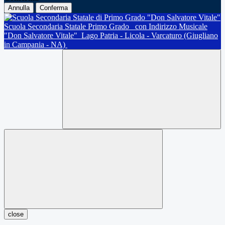
Annulla
Conferma
Scuola Secondaria Statale Primo Grado
con Indirizzo Musicale
"Don Salvatore Vitale"
Lago Patria - Licola - Varcaturo (Giugliano
in Campania - NA)
close