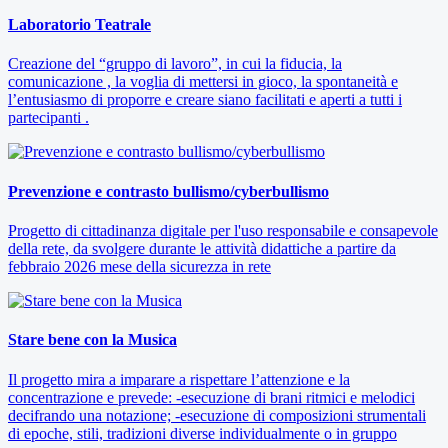
Laboratorio Teatrale
Creazione del “gruppo di lavoro”, in cui la fiducia, la
comunicazione , la voglia di mettersi in gioco, la spontaneità e
l’entusiasmo di proporre e creare siano facilitati e aperti a tutti i
partecipanti .
Prevenzione e contrasto bullismo/cyberbullismo
Progetto di cittadinanza digitale per l'uso responsabile e consapevole
della rete, da svolgere durante le attività didattiche a partire da
febbraio 2026 mese della sicurezza in rete
Stare bene con la Musica
Il progetto mira a imparare a rispettare l’attenzione e la
concentrazione e prevede: -esecuzione di brani ritmici e melodici
decifrando una notazione; -esecuzione di composizioni strumentali
di epoche, stili, tradizioni diverse individualmente o in gruppo