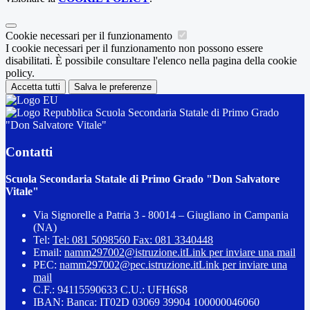
Cookie necessari per il funzionamento
I cookie necessari per il funzionamento non possono essere
disabilitati. È possibile consultare l'elenco nella pagina della cookie
policy.
Accetta tutti
Salva le preferenze
Scuola Secondaria Statale di Primo Grado
"Don Salvatore Vitale"
Contatti
Scuola Secondaria Statale di Primo Grado "Don Salvatore
Vitale"
Via Signorelle a Patria 3 - 80014 – Giugliano in Campania
(NA)
Tel:
Tel: 081 5098560 Fax: 081 3340448
Email:
namm297002@istruzione.it
Link per inviare una mail
PEC:
namm297002@pec.istruzione.it
Link per inviare una
mail
C.F.: 94115590633 C.U.: UFH6S8
IBAN: Banca: IT02D 03069 39904 100000046060