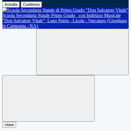
Annulla
Conferma
Scuola Secondaria Statale Primo Grado
con Indirizzo Musicale
"Don Salvatore Vitale"
Lago Patria - Licola - Varcaturo (Giugliano
in Campania - NA)
close