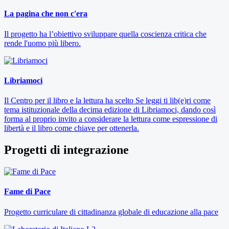
La pagina che non c'era
Il progetto ha l’obiettivo sviluppare quella coscienza critica che
rende l'uomo più libero.
Libriamoci
Il Centro per il libro e la lettura ha scelto Se leggi ti lib(e)ri come
tema istituzionale della decima edizione di Libriamoci, dando così
forma al proprio invito a considerare la lettura come espressione di
libertà e il libro come chiave per ottenerla.
Progetti di integrazione
Fame di Pace
Progetto curriculare di cittadinanza globale di educazione alla pace