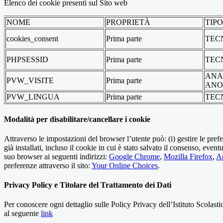
Elenco dei cookie presenti sul Sito web
NOME
PROPRIETÀ
TIP
cookies_consent
Prima parte
TEC
PHPSESSID
Prima parte
TEC
ANA
PVW_VISITE
Prima parte
ANO
PVW_LINGUA
Prima parte
TEC
Modalità per disabilitare/cancellare i cookie
Attraverso le impostazioni del browser l’utente può: (i) gestire le pref
già installati, incluso il cookie in cui è stato salvato il consenso, even
suo browser ai seguenti indirizzi:
Google Chrome
,
Mozilla Firefox
,
Ap
preferenze attraverso il sito:
Your Online Choices
.
Privacy Policy e Titolare del Trattamento dei Dati
Per conoscere ogni dettaglio sulle Policy Privacy dell’Istituto Scolast
al seguente
link