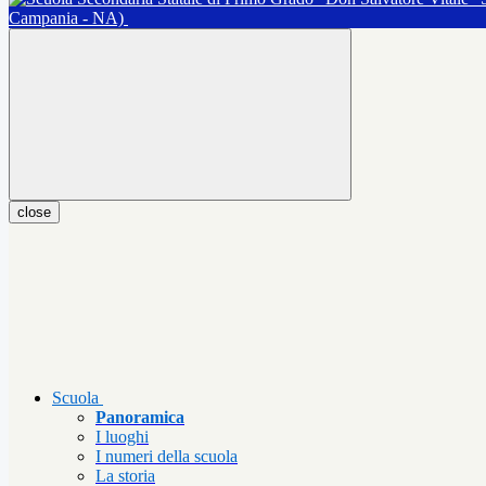
Campania - NA)
close
Scuola
Panoramica
I luoghi
I numeri della scuola
La storia