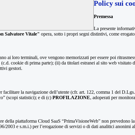
Policy sui co
Premessa
La presente informativ
n Salvatore Vitale"
opera, sotto i propri segni distintivi, come erogator
nviano ai loro terminali, ove vengono memorizzati per essere poi ritrasmessi
(c.d. cookie di prima parte); (ii) da titolari estranei al sito web visitato 
tivi gestori.
r facilitare la navigazione dell’utente (cfr. art. 122, comma 1 del D.Lgs
o” (scopi statistici); e di (c)
PROFILAZIONE
, adoperati per monitor
re della piattaforma Cloud SaaS “PrimaVisioneWeb” non prevedono la regi
2003 e s.m.i.) per l’erogazione di servizi o di dati analitici anonimi al 