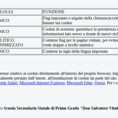
OLOGIA
FUNZIONE
Flag impostato a seguito della chiusura/accet
NICO
banner sui cookie
Cookie di sessione: garantisce la persistenza 
NICO
informazioni lato server a fronte di nuove rich
LITICO
Contiene flag per le pagine visitate, per evita
NIMIZZATO
visite doppie a livello statistico
NICO
Contiene la sigla della lingua impostata
erenze relative ai cookie direttamente all'interno del proprio browser, im
tualmente prestato dall’utente, all'installazione di cookie da parte del si
ple Safari
,
Microsoft Internet Explorer
,
Microsoft Edge
,
Opera
. Per i 
ico
Scuola Secondaria Statale di Primo Grado "Don Salvatore Vital