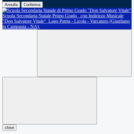
Annulla
Conferma
Scuola Secondaria Statale Primo Grado
con Indirizzo Musicale
"Don Salvatore Vitale"
Lago Patria - Licola - Varcaturo (Giugliano
in Campania - NA)
close