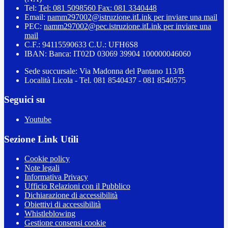
Tel:
Tel: 081 5098560 Fax: 081 3340448
Email:
namm297002@istruzione.it
Link per inviare una mail
PEC:
namm297002@pec.istruzione.it
Link per inviare una
mail
C.F.: 94115590633 C.U.: UFH6S8
IBAN: Banca: IT02D 03069 39904 100000046060
Sede succursale: Via Madonna del Pantano 113/B
Località Licola - Tel. 081 8540437 - 081 8540575
Seguici su
Youtube
Sezione Link Utili
Cookie policy
Note legali
Informativa Privacy
Ufficio Relazioni con il Pubblico
Dichiarazione di accessibilità
Obiettivi di accessibilità
Whistleblowing
Gestione consensi cookie