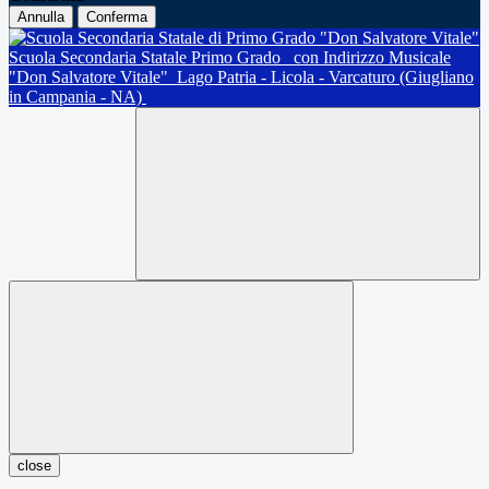
Annulla
Conferma
Scuola Secondaria Statale Primo Grado
con Indirizzo Musicale
"Don Salvatore Vitale"
Lago Patria - Licola - Varcaturo (Giugliano
in Campania - NA)
close