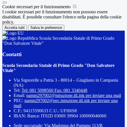
Cookie necessari per il funzionamento
I cookie necessari per il funzionamento non possono essere
disabilitati. È possibile consultare l'elenco nella pagina della cookie
policy.
Accetta tutti
Salva le preferenze
Scuola Secondaria Statale di Primo Grado
"Don Salvatore Vitale"
Contatti
Scuola Secondaria Statale di Primo Grado "Don Salvatore
Vitale"
Via Signorelle a Patria 3 - 80014 – Giugliano in Campania
(NA)
Tel:
Tel: 081 5098560 Fax: 081 3340448
Email:
namm297002@istruzione.it
Link per inviare una mail
PEC:
namm297002@pec.istruzione.it
Link per inviare una
mail
C.F.: 94115590633 C.U.: UFH6S8
IBAN: Banca: IT02D 03069 39904 100000046060
Sede succursale: Via Madonna del Pantano 113/B