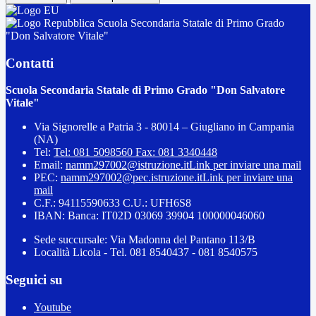
Scuola Secondaria Statale di Primo Grado
"Don Salvatore Vitale"
Contatti
Scuola Secondaria Statale di Primo Grado "Don Salvatore
Vitale"
Via Signorelle a Patria 3 - 80014 – Giugliano in Campania
(NA)
Tel:
Tel: 081 5098560 Fax: 081 3340448
Email:
namm297002@istruzione.it
Link per inviare una mail
PEC:
namm297002@pec.istruzione.it
Link per inviare una
mail
C.F.: 94115590633 C.U.: UFH6S8
IBAN: Banca: IT02D 03069 39904 100000046060
Sede succursale: Via Madonna del Pantano 113/B
Località Licola - Tel. 081 8540437 - 081 8540575
Seguici su
Youtube