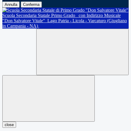
Annulla
Conferma
Scuola Secondaria Statale Primo Grado
con Indirizzo Musicale
"Don Salvatore Vitale"
Lago Patria - Licola - Varcaturo (Giugliano
in Campania - NA)
close