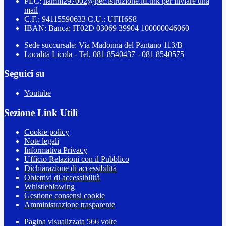
PEC:
namm297002@pec.istruzione.it
Link per inviare una
mail
C.F.: 94115590633 C.U.: UFH6S8
IBAN: Banca: IT02D 03069 39904 100000046060
Sede succursale: Via Madonna del Pantano 113/B
Località Licola - Tel. 081 8540437 - 081 8540575
Seguici su
Youtube
Sezione Link Utili
Cookie policy
Note legali
Informativa Privacy
Ufficio Relazioni con il Pubblico
Dichiarazione di accessibilità
Obiettivi di accessibilità
Whistleblowing
Gestione consensi cookie
Amministrazione trasparente
Pagina visualizzata
566
volte