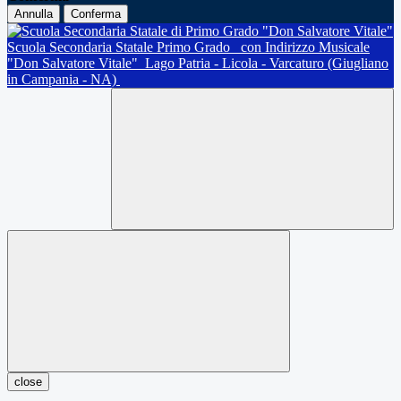
Annulla
Conferma
Scuola Secondaria Statale Primo Grado
con Indirizzo Musicale
"Don Salvatore Vitale"
Lago Patria - Licola - Varcaturo (Giugliano
in Campania - NA)
close