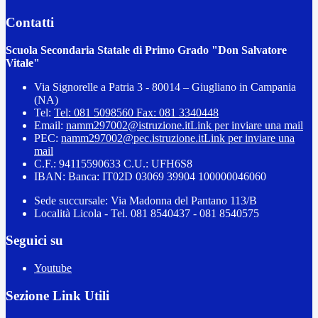
Contatti
Scuola Secondaria Statale di Primo Grado "Don Salvatore
Vitale"
Via Signorelle a Patria 3 - 80014 – Giugliano in Campania
(NA)
Tel:
Tel: 081 5098560 Fax: 081 3340448
Email:
namm297002@istruzione.it
Link per inviare una mail
PEC:
namm297002@pec.istruzione.it
Link per inviare una
mail
C.F.: 94115590633 C.U.: UFH6S8
IBAN: Banca: IT02D 03069 39904 100000046060
Sede succursale: Via Madonna del Pantano 113/B
Località Licola - Tel. 081 8540437 - 081 8540575
Seguici su
Youtube
Sezione Link Utili