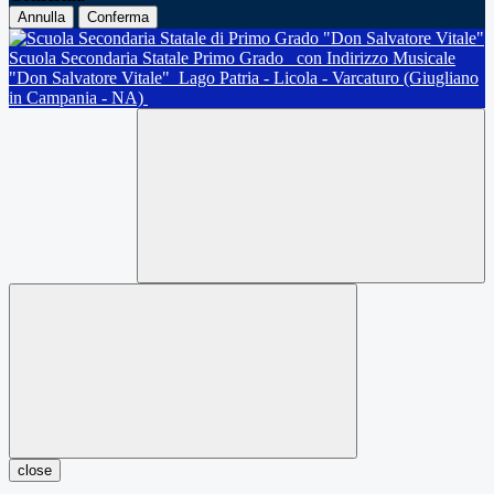
Annulla
Conferma
Scuola Secondaria Statale Primo Grado
con Indirizzo Musicale
"Don Salvatore Vitale"
Lago Patria - Licola - Varcaturo (Giugliano
in Campania - NA)
close