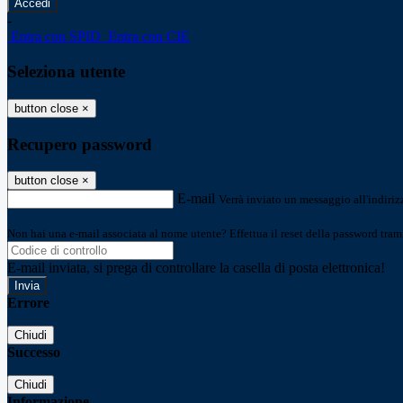
-
Entra con SPID
Entra con CIE
Seleziona utente
button close
×
Recupero password
button close
×
E-mail
Verrà inviato un messaggio all'indirizz
Non hai una e-mail associata al nome utente? Effettua il reset della password tram
E-mail inviata, si prega di controllare la casella di posta elettronica!
Errore
Chiudi
Successo
Chiudi
Informazione