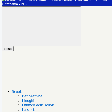
Campania - NA)
close
Scuola
Panoramica
I luoghi
I numeri della scuola
La storia