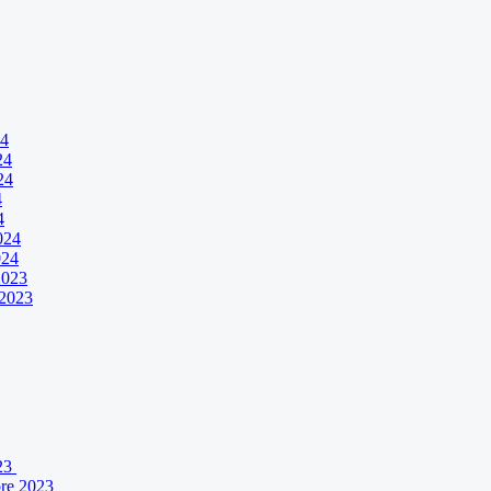
24
24
24
4
4
024
024
2023
 2023
023
bre 2023