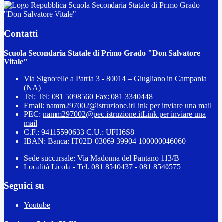
Scuola Secondaria Statale di Primo Grado
"Don Salvatore Vitale"
Contatti
Scuola Secondaria Statale di Primo Grado "Don Salvatore
Vitale"
Via Signorelle a Patria 3 - 80014 – Giugliano in Campania
(NA)
Tel:
Tel: 081 5098560 Fax: 081 3340448
Email:
namm297002@istruzione.it
Link per inviare una mail
PEC:
namm297002@pec.istruzione.it
Link per inviare una
mail
C.F.: 94115590633 C.U.: UFH6S8
IBAN: Banca: IT02D 03069 39904 100000046060
Sede succursale: Via Madonna del Pantano 113/B
Località Licola - Tel. 081 8540437 - 081 8540575
Seguici su
Youtube