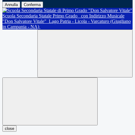
Annulla
Conferma
Scuola Secondaria Statale Primo Grado
con Indirizzo Musicale
"Don Salvatore Vitale"
Lago Patria - Licola - Varcaturo (Giugliano
in Campania - NA)
close