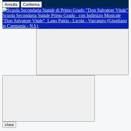
Annulla
Conferma
Scuola Secondaria Statale Primo Grado
con Indirizzo Musicale
"Don Salvatore Vitale"
Lago Patria - Licola - Varcaturo (Giugliano
in Campania - NA)
close