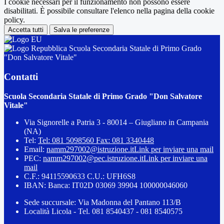
I cookie necessari per il funzionamento non possono essere
disabilitati. È possibile consultare l'elenco nella pagina della cookie
policy.
Accetta tutti
Salva le preferenze
Scuola Secondaria Statale di Primo Grado
"Don Salvatore Vitale"
Contatti
Scuola Secondaria Statale di Primo Grado "Don Salvatore
Vitale"
Via Signorelle a Patria 3 - 80014 – Giugliano in Campania
(NA)
Tel:
Tel: 081 5098560 Fax: 081 3340448
Email:
namm297002@istruzione.it
Link per inviare una mail
PEC:
namm297002@pec.istruzione.it
Link per inviare una
mail
C.F.: 94115590633 C.U.: UFH6S8
IBAN: Banca: IT02D 03069 39904 100000046060
Sede succursale: Via Madonna del Pantano 113/B
Località Licola - Tel. 081 8540437 - 081 8540575