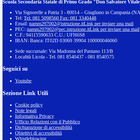
Scuola Secondaria Statale di Primo Grado "Don Salvatore Vital
Via Signorelle a Patria 3 - 80014 – Giugliano in Campania (N
Tel:
Tel: 081 5098560 Fax: 081 3340448
Email:
namm297002@istruzione.it
Link per inviare una mail
PEC:
namm297002@pec.istruzione.it
Link per inviare una mail
C.F.: 94115590633 C.U.: UFH6S8
IBAN: Banca: IT02D 03069 39904 100000046060
Sede succursale: Via Madonna del Pantano 113/B
Località Licola - Tel. 081 8540437 - 081 8540575
Seguici su
Youtube
Sezione Link Utili
Cookie policy
Note legali
Informativa Privacy
Ufficio Relazioni con il Pubblico
Dichiarazione di accessibilità
Obiettivi di accessibilità
Whistleblowing