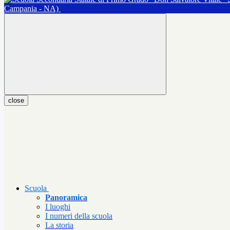
Campania - NA)
close
Scuola
Panoramica
I luoghi
I numeri della scuola
La storia