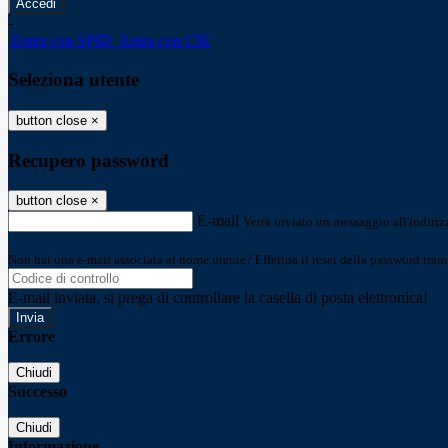
-
Entra con SPID
Entra con CIE
Seleziona utente
button close
×
Recupero password
button close
×
E-mail
Verrà inviato un messaggio all'indirizz
Non hai una e-mail associata al nome utente? Effettua il reset della password tram
E-mail inviata, si prega di controllare la casella di posta elettronica!
Errore
Chiudi
Successo
Chiudi
Informazione