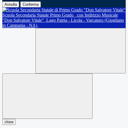
Annulla
Conferma
Scuola Secondaria Statale Primo Grado
con Indirizzo Musicale
"Don Salvatore Vitale"
Lago Patria - Licola - Varcaturo (Giugliano
in Campania - NA)
close