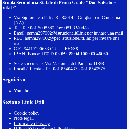
Scuola Secondaria Statale di Primo Grado "Don Salvatore
Vitale"
Via Signorelle a Patria 3 - 80014 – Giugliano in Campania
(NA)
Tel:
Tel: 081 5098560 Fax: 081 3340448
Email:
namm297002@istruzione.it
Link per inviare una mail
PEC:
namm297002@pec.istruzione.it
Link per inviare una
mail
C.F.: 94115590633 C.U.: UFH6S8
IBAN: Banca: IT02D 03069 39904 100000046060
Sede succursale: Via Madonna del Pantano 113/B
Località Licola - Tel. 081 8540437 - 081 8540575
Seguici su
Youtube
Sezione Link Utili
Cookie policy
Note legali
Informativa Privacy
Ufficio Relazioni con il Pubblico