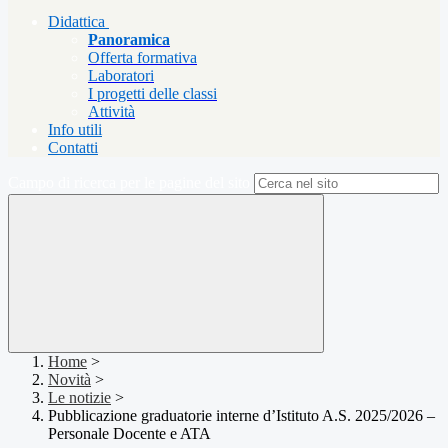
Didattica
Panoramica
Offerta formativa
Laboratori
I progetti delle classi
Attività
Info utili
Contatti
Campo di ricerca per le pagine del sito
Home
>
Novità
>
Le notizie
>
Pubblicazione graduatorie interne d’Istituto A.S. 2025/2026 –
Personale Docente e ATA