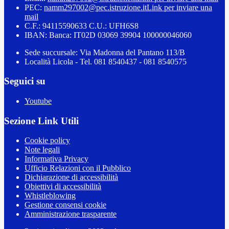
PEC:
namm297002@pec.istruzione.it
Link per inviare una
mail
C.F.: 94115590633 C.U.: UFH6S8
IBAN: Banca: IT02D 03069 39904 100000046060
Sede succursale: Via Madonna del Pantano 113/B
Località Licola - Tel. 081 8540437 - 081 8540575
Seguici su
Youtube
Sezione Link Utili
Cookie policy
Note legali
Informativa Privacy
Ufficio Relazioni con il Pubblico
Dichiarazione di accessibilità
Obiettivi di accessibilità
Whistleblowing
Gestione consensi cookie
Amministrazione trasparente