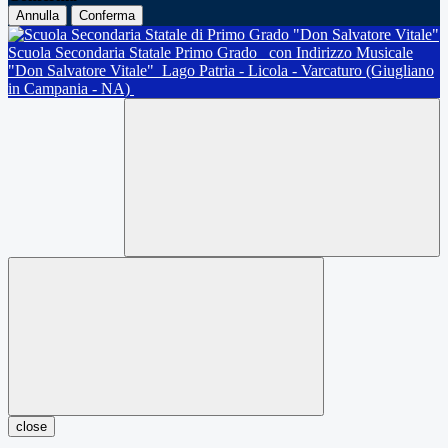
Annulla
Conferma
Scuola Secondaria Statale Primo Grado
con Indirizzo Musicale
"Don Salvatore Vitale"
Lago Patria - Licola - Varcaturo (Giugliano
in Campania - NA)
close