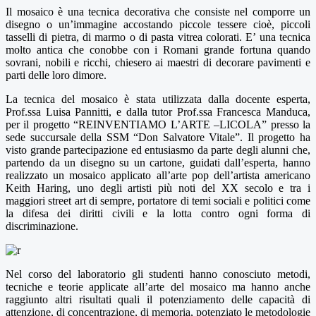
Il mosaico è una tecnica decorativa che consiste nel comporre un
disegno o un’immagine accostando piccole tessere cioè, piccoli
tasselli di pietra, di marmo o di pasta vitrea colorati. E’ una tecnica
molto antica che conobbe con i Romani grande fortuna quando
sovrani, nobili e ricchi, chiesero ai maestri di decorare pavimenti e
parti delle loro dimore.
La tecnica del mosaico è stata utilizzata dalla docente esperta,
Prof.ssa Luisa Pannitti, e dalla tutor Prof.ssa Francesca Manduca,
per il progetto “REINVENTIAMO L’ARTE –LICOLA” presso la
sede succursale della SSM “Don Salvatore Vitale”. Il progetto ha
visto grande partecipazione ed entusiasmo da parte degli alunni che,
partendo da un disegno su un cartone, guidati dall’esperta, hanno
realizzato un mosaico applicato all’arte pop dell’artista americano
Keith Haring, uno degli artisti più noti del XX secolo e tra i
maggiori street art di sempre, portatore di temi sociali e politici come
la difesa dei diritti civili e la lotta contro ogni forma di
discriminazione.
Nel corso del laboratorio gli studenti hanno conosciuto metodi,
tecniche e teorie applicate all’arte del mosaico ma hanno anche
raggiunto altri risultati quali il potenziamento delle capacità di
attenzione, di concentrazione, di memoria, potenziato le metodologie