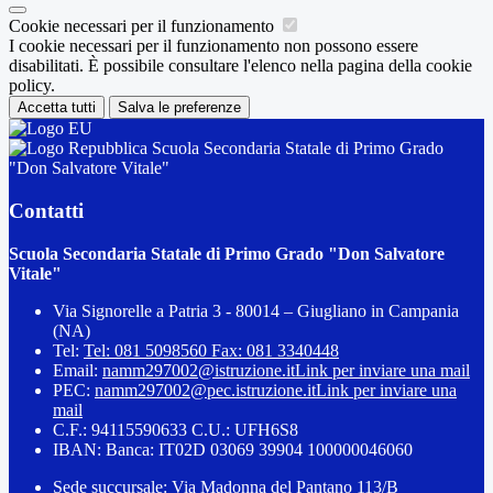
Cookie necessari per il funzionamento
I cookie necessari per il funzionamento non possono essere
disabilitati. È possibile consultare l'elenco nella pagina della cookie
policy.
Accetta tutti
Salva le preferenze
Scuola Secondaria Statale di Primo Grado
"Don Salvatore Vitale"
Contatti
Scuola Secondaria Statale di Primo Grado "Don Salvatore
Vitale"
Via Signorelle a Patria 3 - 80014 – Giugliano in Campania
(NA)
Tel:
Tel: 081 5098560 Fax: 081 3340448
Email:
namm297002@istruzione.it
Link per inviare una mail
PEC:
namm297002@pec.istruzione.it
Link per inviare una
mail
C.F.: 94115590633 C.U.: UFH6S8
IBAN: Banca: IT02D 03069 39904 100000046060
Sede succursale: Via Madonna del Pantano 113/B