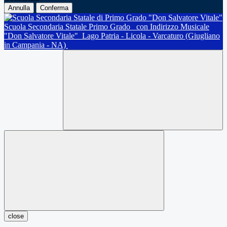
Annulla
Conferma
Scuola Secondaria Statale Primo Grado
con Indirizzo Musicale
"Don Salvatore Vitale"
Lago Patria - Licola - Varcaturo (Giugliano
in Campania - NA)
close