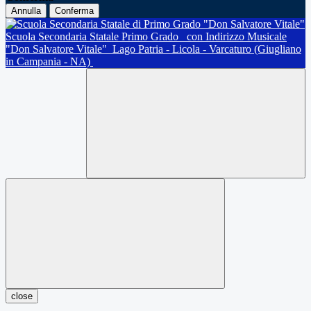
Annulla
Conferma
Scuola Secondaria Statale Primo Grado
con Indirizzo Musicale
"Don Salvatore Vitale"
Lago Patria - Licola - Varcaturo (Giugliano
in Campania - NA)
close