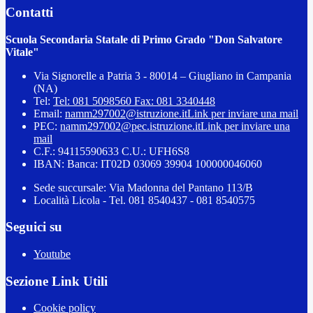
Contatti
Scuola Secondaria Statale di Primo Grado "Don Salvatore
Vitale"
Via Signorelle a Patria 3 - 80014 – Giugliano in Campania
(NA)
Tel:
Tel: 081 5098560 Fax: 081 3340448
Email:
namm297002@istruzione.it
Link per inviare una mail
PEC:
namm297002@pec.istruzione.it
Link per inviare una
mail
C.F.: 94115590633 C.U.: UFH6S8
IBAN: Banca: IT02D 03069 39904 100000046060
Sede succursale: Via Madonna del Pantano 113/B
Località Licola - Tel. 081 8540437 - 081 8540575
Seguici su
Youtube
Sezione Link Utili
Cookie policy