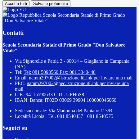
Accetta tutti
Salva le preferenze
Scuola Secondaria Statale di Primo Grado
"Don Salvatore Vitale"
Contatti
Scuola Secondaria Statale di Primo Grado "Don Salvatore
Vitale"
Via Signorelle a Patria 3 - 80014 – Giugliano in Campania
(NA)
Tel:
Tel: 081 5098560 Fax: 081 3340448
Email:
namm297002@istruzione.it
Link per inviare una mail
PEC:
namm297002@pec.istruzione.it
Link per inviare una
mail
C.F.: 94115590633 C.U.: UFH6S8
IBAN: Banca: IT02D 03069 39904 100000046060
Sede succursale: Via Madonna del Pantano 113/B
Località Licola - Tel. 081 8540437 - 081 8540575
Seguici su