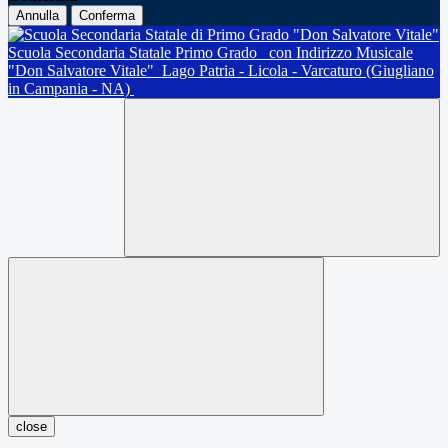
Annulla
Conferma
Scuola Secondaria Statale Primo Grado
con Indirizzo Musicale
"Don Salvatore Vitale"
Lago Patria - Licola - Varcaturo (Giugliano
in Campania - NA)
close