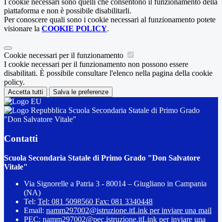
I cookie necessari sono quelli che consentono il funzionamento della
piattaforma e non è possibile disabilitarli.
Per conoscere quali sono i cookie necessari al funzionamento potete
visionare la
COOKIE POLICY
.
Cookie necessari per il funzionamento
I cookie necessari per il funzionamento non possono essere
disabilitati. È possibile consultare l'elenco nella pagina della cookie
policy.
Accetta tutti
Salva le preferenze
Scuola Secondaria Statale di Primo Grado
"Don Salvatore Vitale"
Contatti
Scuola Secondaria Statale di Primo Grado "Don Salvatore
Vitale"
Via Signorelle a Patria 3 - 80014 – Giugliano in Campania
(NA)
Tel:
Tel: 081 5098560 Fax: 081 3340448
Email:
namm297002@istruzione.it
Link per inviare una mail
PEC:
namm297002@pec.istruzione.it
Link per inviare una