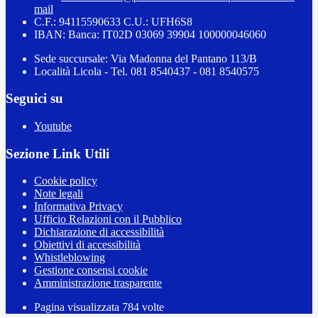
mail
C.F.: 94115590633 C.U.: UFH6S8
IBAN: Banca: IT02D 03069 39904 100000046060
Sede succursale: Via Madonna del Pantano 113/B
Località Licola - Tel. 081 8540437 - 081 8540575
Seguici su
Youtube
Sezione Link Utili
Cookie policy
Note legali
Informativa Privacy
Ufficio Relazioni con il Pubblico
Dichiarazione di accessibilità
Obiettivi di accessibilità
Whistleblowing
Gestione consensi cookie
Amministrazione trasparente
Pagina visualizzata
784
volte