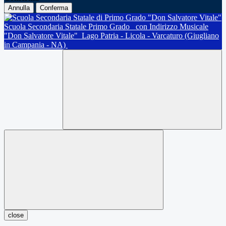
Annulla
Conferma
Scuola Secondaria Statale Primo Grado
con Indirizzo Musicale
"Don Salvatore Vitale"
Lago Patria - Licola - Varcaturo (Giugliano
in Campania - NA)
close