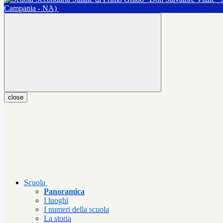
Campania - NA)
close
Scuola
Panoramica
I luoghi
I numeri della scuola
La storia