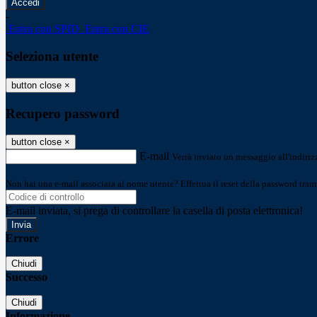
-
Entra con SPID
Entra con CIE
Seleziona utente
button close
×
Recupero password
button close
×
E-mail
Verrà inviato un messaggio all'indirizz
Non hai una e-mail associata al nome utente? Effettua il reset della password tram
E-mail inviata, si prega di controllare la casella di posta elettronica!
Errore
Chiudi
Successo
Chiudi
Informazione