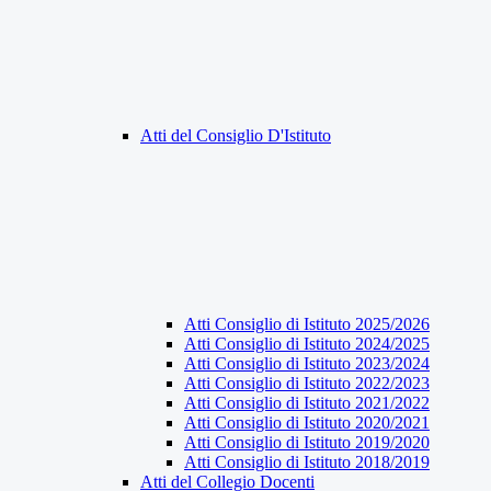
Atti del Consiglio D'Istituto
Atti Consiglio di Istituto 2025/2026
Atti Consiglio di Istituto 2024/2025
Atti Consiglio di Istituto 2023/2024
Atti Consiglio di Istituto 2022/2023
Atti Consiglio di Istituto 2021/2022
Atti Consiglio di Istituto 2020/2021
Atti Consiglio di Istituto 2019/2020
Atti Consiglio di Istituto 2018/2019
Atti del Collegio Docenti