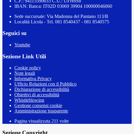
C.F.: 94115590633 C.U.: UFH6S8
IBAN: Banca: IT02D 03069 39904 100000046060
Sede succursale: Via Madonna del Pantano 113/B
Località Licola - Tel. 081 8540437 - 081 8540575
Seguici su
Youtube
Sezione Link Utili
Cookie policy
Note legali
Informativa Privacy
Ufficio Relazioni con il Pubblico
Dichiarazione di accessibilità
Obiettivi di accessibilità
Whistleblowing
Gestione consensi cookie
Amministrazione trasparente
Pagina visualizzata
211
volte
Sezione Copyright