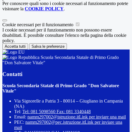
Per conoscere quali sono i cookie necessari al funzionamento potete
visionare la
COOKIE POLICY
.
Cookie necessari per il funzionamento
I cookie necessari per il funzionamento non possono essere
disabilitati. È possibile consultare l'elenco nella pagina della cookie
policy.
Accetta tutti
Salva le preferenze
Scuola Secondaria Statale di Primo Grado
"Don Salvatore Vitale"
Contatti
Scuola Secondaria Statale di Primo Grado "Don Salvatore
Vitale"
Via Signorelle a Patria 3 - 80014 – Giugliano in Campania
(NA)
Tel:
Tel: 081 5098560 Fax: 081 3340448
Email:
namm297002@istruzione.it
Link per inviare una mail
PEC:
namm297002@pec.istruzione.it
Link per inviare una
mail