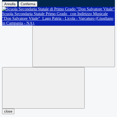
Annulla
Conferma
Scuola Secondaria Statale Primo Grado
con Indirizzo Musicale
"Don Salvatore Vitale"
Lago Patria - Licola - Varcaturo (Giugliano
in Campania - NA)
close