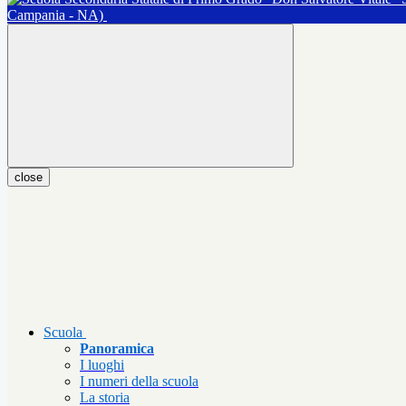
Campania - NA)
close
Scuola
Panoramica
I luoghi
I numeri della scuola
La storia