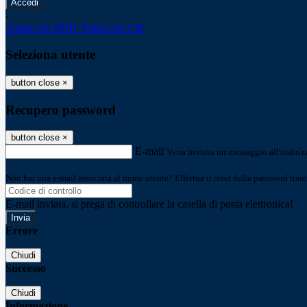
-
Entra con SPID
Entra con CIE
Seleziona utente
button close
×
Recupero password
button close
×
E-mail
Verrà inviato un messaggio all'indirizz
Non hai una e-mail associata al nome utente? Effettua il reset della password tram
E-mail inviata, si prega di controllare la casella di posta elettronica!
Errore
Chiudi
Successo
Chiudi
Informazione