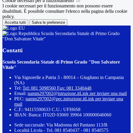
Cookie necessari per il funzionamento
I cookie necessari per il funzionamento non possono essere
disabilitati. È possibile consultare l'elenco nella pagina della cookie
policy.
Accetta tutti
Salva le preferenze
Scuola Secondaria Statale di Primo Grado
"Don Salvatore Vitale"
Contatti
Scuola Secondaria Statale di Primo Grado "Don Salvatore
Vitale"
Via Signorelle a Patria 3 - 80014 – Giugliano in Campania
(NA)
Tel:
Tel: 081 5098560 Fax: 081 3340448
Email:
namm297002@istruzione.it
Link per inviare una mail
PEC:
namm297002@pec.istruzione.it
Link per inviare una
mail
C.F.: 94115590633 C.U.: UFH6S8
IBAN: Banca: IT02D 03069 39904 100000046060
Sede succursale: Via Madonna del Pantano 113/B
Località Licola - Tel. 081 8540437 - 081 8540575