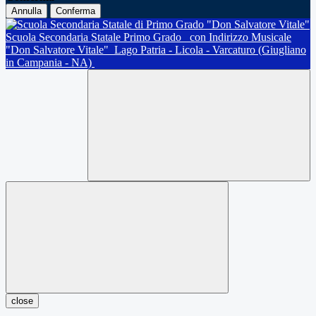
Annulla
Conferma
Scuola Secondaria Statale Primo Grado
con Indirizzo Musicale
"Don Salvatore Vitale"
Lago Patria - Licola - Varcaturo (Giugliano
in Campania - NA)
close