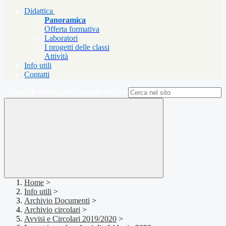
Didattica
Panoramica
Offerta formativa
Laboratori
I progetti delle classi
Attività
Info utili
Contatti
Campo di ricerca per le pagine del sito
Home
>
Info utili
>
Archivio Documenti
>
Archivio circolari
>
Avvisi e Circolari 2019/2020
>