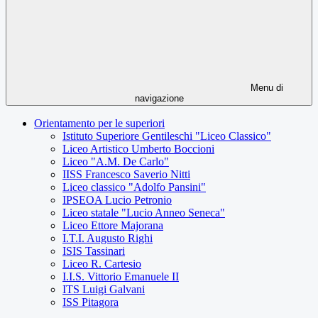
Menu di
navigazione
Orientamento per le superiori
Istituto Superiore Gentileschi "Liceo Classico"
Liceo Artistico Umberto Boccioni
Liceo "A.M. De Carlo"
IISS Francesco Saverio Nitti
Liceo classico "Adolfo Pansini"
IPSEOA Lucio Petronio
Liceo statale "Lucio Anneo Seneca"
Liceo Ettore Majorana
I.T.I. Augusto Righi
ISIS Tassinari
Liceo R. Cartesio
I.I.S. Vittorio Emanuele II
ITS Luigi Galvani
ISS Pitagora