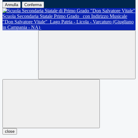
Annulla
Conferma
Scuola Secondaria Statale Primo Grado
con Indirizzo Musicale
"Don Salvatore Vitale"
Lago Patria - Licola - Varcaturo (Giugliano
in Campania - NA)
close