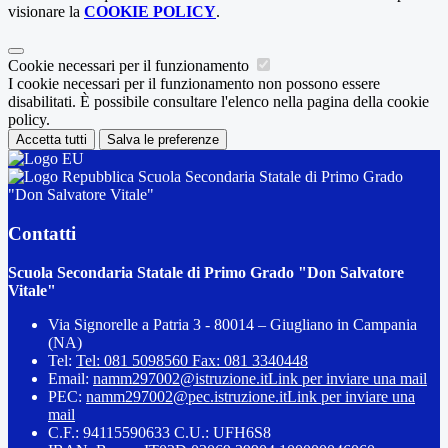
visionare la
COOKIE POLICY
.
Cookie necessari per il funzionamento
I cookie necessari per il funzionamento non possono essere
disabilitati. È possibile consultare l'elenco nella pagina della cookie
policy.
Accetta tutti
Salva le preferenze
Scuola Secondaria Statale di Primo Grado
"Don Salvatore Vitale"
Contatti
Scuola Secondaria Statale di Primo Grado "Don Salvatore
Vitale"
Via Signorelle a Patria 3 - 80014 – Giugliano in Campania
(NA)
Tel:
Tel: 081 5098560 Fax: 081 3340448
Email:
namm297002@istruzione.it
Link per inviare una mail
PEC:
namm297002@pec.istruzione.it
Link per inviare una
mail
C.F.: 94115590633 C.U.: UFH6S8