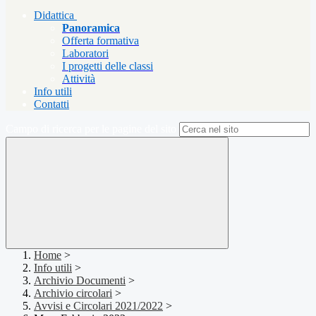
Didattica
Panoramica
Offerta formativa
Laboratori
I progetti delle classi
Attività
Info utili
Contatti
Campo di ricerca per le pagine del sito
Home
>
Info utili
>
Archivio Documenti
>
Archivio circolari
>
Avvisi e Circolari 2021/2022
>