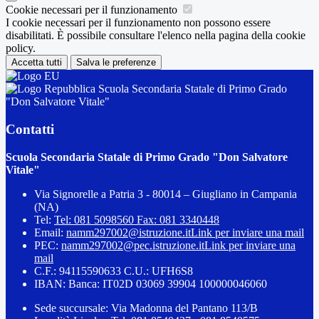
Cookie necessari per il funzionamento
I cookie necessari per il funzionamento non possono essere
disabilitati. È possibile consultare l'elenco nella pagina della cookie
policy.
Accetta tutti
Salva le preferenze
Scuola Secondaria Statale di Primo Grado
"Don Salvatore Vitale"
Contatti
Scuola Secondaria Statale di Primo Grado "Don Salvatore
Vitale"
Via Signorelle a Patria 3 - 80014 – Giugliano in Campania
(NA)
Tel:
Tel: 081 5098560 Fax: 081 3340448
Email:
namm297002@istruzione.it
Link per inviare una mail
PEC:
namm297002@pec.istruzione.it
Link per inviare una
mail
C.F.: 94115590633 C.U.: UFH6S8
IBAN: Banca: IT02D 03069 39904 100000046060
Sede succursale: Via Madonna del Pantano 113/B