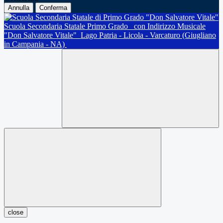
Annulla
Conferma
Scuola Secondaria Statale Primo Grado
con Indirizzo Musicale
"Don Salvatore Vitale"
Lago Patria - Licola - Varcaturo (Giugliano
in Campania - NA)
close