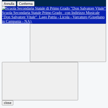
Annulla
Conferma
Scuola Secondaria Statale Primo Grado
con Indirizzo Musicale
"Don Salvatore Vitale"
Lago Patria - Licola - Varcaturo (Giugliano
in Campania - NA)
close