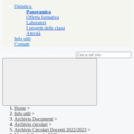
Didattica
Panoramica
Offerta formativa
Laboratori
I progetti delle classi
Attività
Info utili
Contatti
Campo di ricerca per le pagine del sito
Home
>
Info utili
>
Archivio Documenti
>
Archivio circolari
>
Archivio Circolari Docenti 2022/2023
>