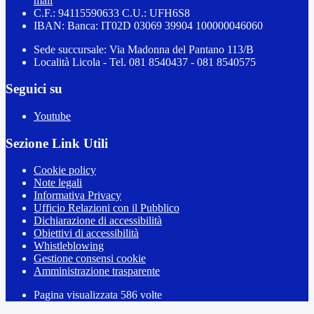
mail
C.F.: 94115590633 C.U.: UFH6S8
IBAN: Banca: IT02D 03069 39904 100000046060
Sede succursale: Via Madonna del Pantano 113/B
Località Licola - Tel. 081 8540437 - 081 8540575
Seguici su
Youtube
Sezione Link Utili
Cookie policy
Note legali
Informativa Privacy
Ufficio Relazioni con il Pubblico
Dichiarazione di accessibilità
Obiettivi di accessibilità
Whistleblowing
Gestione consensi cookie
Amministrazione trasparente
Pagina visualizzata
586
volte