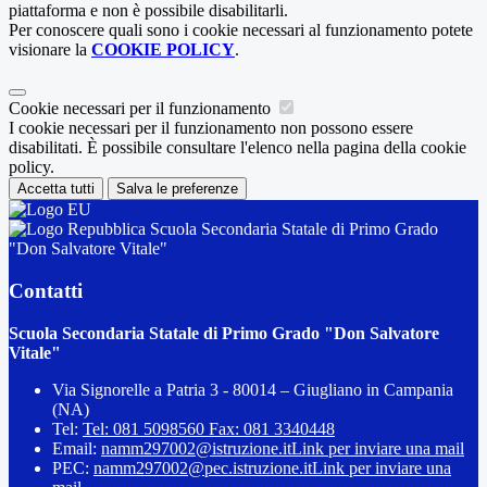
piattaforma e non è possibile disabilitarli.
Per conoscere quali sono i cookie necessari al funzionamento potete
visionare la
COOKIE POLICY
.
Cookie necessari per il funzionamento
I cookie necessari per il funzionamento non possono essere
disabilitati. È possibile consultare l'elenco nella pagina della cookie
policy.
Accetta tutti
Salva le preferenze
Scuola Secondaria Statale di Primo Grado
"Don Salvatore Vitale"
Contatti
Scuola Secondaria Statale di Primo Grado "Don Salvatore
Vitale"
Via Signorelle a Patria 3 - 80014 – Giugliano in Campania
(NA)
Tel:
Tel: 081 5098560 Fax: 081 3340448
Email:
namm297002@istruzione.it
Link per inviare una mail
PEC:
namm297002@pec.istruzione.it
Link per inviare una