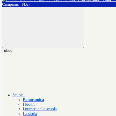
Campania - NA)
close
Scuola
Panoramica
I luoghi
I numeri della scuola
La storia