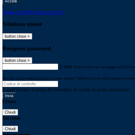
-
Entra con SPID
Entra con CIE
Seleziona utente
button close
×
Recupero password
button close
×
E-mail
Verrà inviato un messaggio all'indirizz
Non hai una e-mail associata al nome utente? Effettua il reset della password tram
E-mail inviata, si prega di controllare la casella di posta elettronica!
Errore
Chiudi
Successo
Chiudi
Informazione