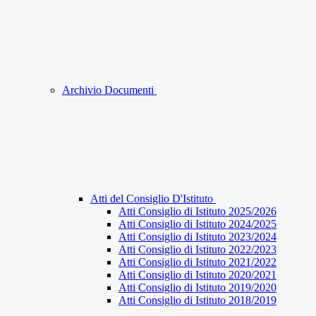
Archivio Documenti
Atti del Consiglio D'Istituto
Atti Consiglio di Istituto 2025/2026
Atti Consiglio di Istituto 2024/2025
Atti Consiglio di Istituto 2023/2024
Atti Consiglio di Istituto 2022/2023
Atti Consiglio di Istituto 2021/2022
Atti Consiglio di Istituto 2020/2021
Atti Consiglio di Istituto 2019/2020
Atti Consiglio di Istituto 2018/2019