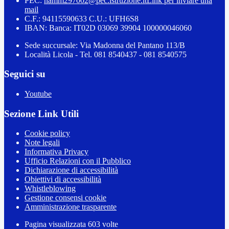
PEC:
namm297002@pec.istruzione.it
Link per inviare una
mail
C.F.: 94115590633 C.U.: UFH6S8
IBAN: Banca: IT02D 03069 39904 100000046060
Sede succursale: Via Madonna del Pantano 113/B
Località Licola - Tel. 081 8540437 - 081 8540575
Seguici su
Youtube
Sezione Link Utili
Cookie policy
Note legali
Informativa Privacy
Ufficio Relazioni con il Pubblico
Dichiarazione di accessibilità
Obiettivi di accessibilità
Whistleblowing
Gestione consensi cookie
Amministrazione trasparente
Pagina visualizzata
603
volte