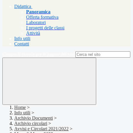
Didattica
Panoramica
Offerta formativa
Laboratori
I progetti delle classi
Attività
Info utili
Contatti
Campo di ricerca per le pagine del sito
Home
>
Info utili
>
Archivio Documenti
>
Archivio circolari
>
Avvisi e Circolari 2021/2022
>