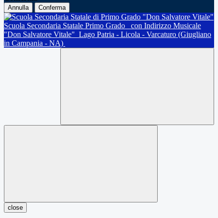
Annulla
Conferma
Scuola Secondaria Statale Primo Grado
con Indirizzo Musicale
"Don Salvatore Vitale"
Lago Patria - Licola - Varcaturo (Giugliano
in Campania - NA)
close