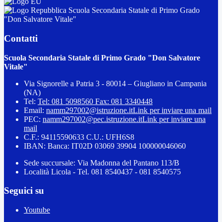
Scuola Secondaria Statale di Primo Grado
"Don Salvatore Vitale"
Contatti
Scuola Secondaria Statale di Primo Grado "Don Salvatore
Vitale"
Via Signorelle a Patria 3 - 80014 – Giugliano in Campania
(NA)
Tel:
Tel: 081 5098560 Fax: 081 3340448
Email:
namm297002@istruzione.it
Link per inviare una mail
PEC:
namm297002@pec.istruzione.it
Link per inviare una
mail
C.F.: 94115590633 C.U.: UFH6S8
IBAN: Banca: IT02D 03069 39904 100000046060
Sede succursale: Via Madonna del Pantano 113/B
Località Licola - Tel. 081 8540437 - 081 8540575
Seguici su
Youtube