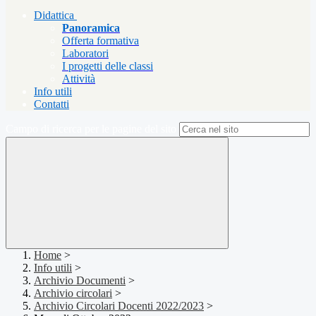
Didattica
Panoramica
Offerta formativa
Laboratori
I progetti delle classi
Attività
Info utili
Contatti
Campo di ricerca per le pagine del sito
Home
>
Info utili
>
Archivio Documenti
>
Archivio circolari
>
Archivio Circolari Docenti 2022/2023
>