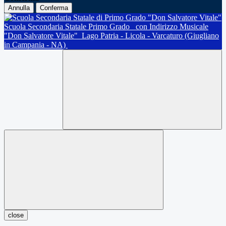
Annulla
Conferma
Scuola Secondaria Statale Primo Grado
con Indirizzo Musicale
"Don Salvatore Vitale"
Lago Patria - Licola - Varcaturo (Giugliano
in Campania - NA)
close