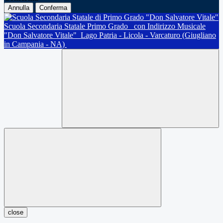
Annulla
Conferma
Scuola Secondaria Statale Primo Grado
con Indirizzo Musicale
"Don Salvatore Vitale"
Lago Patria - Licola - Varcaturo (Giugliano
in Campania - NA)
close