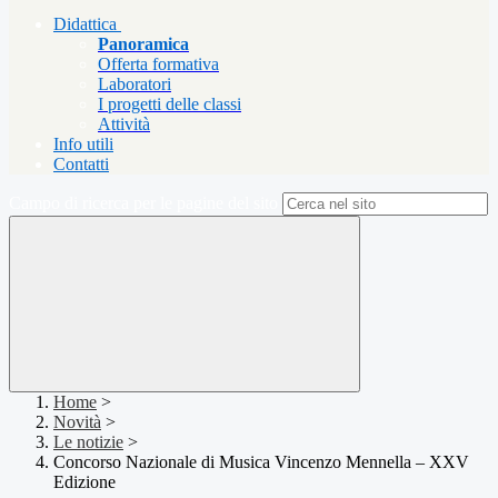
Didattica
Panoramica
Offerta formativa
Laboratori
I progetti delle classi
Attività
Info utili
Contatti
Campo di ricerca per le pagine del sito
Home
>
Novità
>
Le notizie
>
Concorso Nazionale di Musica Vincenzo Mennella – XXV
Edizione