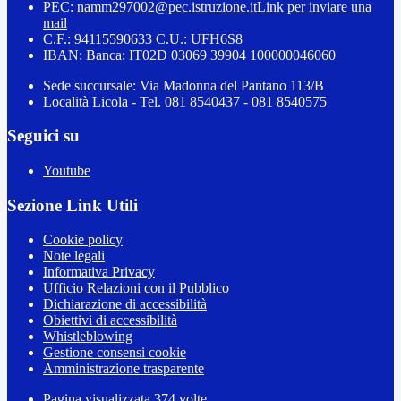
PEC:
namm297002@pec.istruzione.it
Link per inviare una
mail
C.F.: 94115590633 C.U.: UFH6S8
IBAN: Banca: IT02D 03069 39904 100000046060
Sede succursale: Via Madonna del Pantano 113/B
Località Licola - Tel. 081 8540437 - 081 8540575
Seguici su
Youtube
Sezione Link Utili
Cookie policy
Note legali
Informativa Privacy
Ufficio Relazioni con il Pubblico
Dichiarazione di accessibilità
Obiettivi di accessibilità
Whistleblowing
Gestione consensi cookie
Amministrazione trasparente
Pagina visualizzata
374
volte