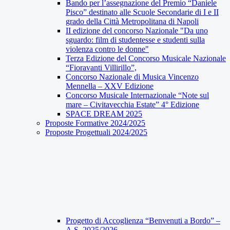
Bando per l’assegnazione del Premio “Daniele
Pisco” destinato alle Scuole Secondarie di I e II
grado della Città Metropolitana di Napoli
II edizione del concorso Nazionale "Da uno
sguardo: film di studentesse e studenti sulla
violenza contro le donne"
Terza Edizione del Concorso Musicale Nazionale
“Fioravanti Villirillo”,
Concorso Nazionale di Musica Vincenzo
Mennella – XXV Edizione
Concorso Musicale Internazionale “Note sul
mare – Civitavecchia Estate” 4° Edizione
SPACE DREAM 2025
Proposte Formative 2024/2025
Proposte Progettuali 2024/2025
Progetto di Accoglienza “Benvenuti a Bordo” –
A.S. 2025/2026