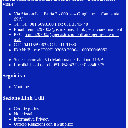
Vitale"
Via Signorelle a Patria 3 - 80014 – Giugliano in Campania
(NA)
Tel:
Tel: 081 5098560 Fax: 081 3340448
Email:
namm297002@istruzione.it
Link per inviare una mail
PEC:
namm297002@pec.istruzione.it
Link per inviare una
mail
C.F.: 94115590633 C.U.: UFH6S8
IBAN: Banca: IT02D 03069 39904 100000046060
Sede succursale: Via Madonna del Pantano 113/B
Località Licola - Tel. 081 8540437 - 081 8540575
Seguici su
Youtube
Sezione Link Utili
Cookie policy
Note legali
Informativa Privacy
Ufficio Relazioni con il Pubblico