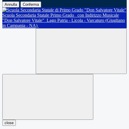
Annulla
Conferma
Scuola Secondaria Statale Primo Grado
con Indirizzo Musicale
"Don Salvatore Vitale"
Lago Patria - Licola - Varcaturo (Giugliano
in Campania - NA)
close