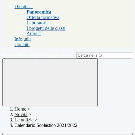
Didattica
Panoramica
Offerta formativa
Laboratori
I progetti delle classi
Attività
Info utili
Contatti
Campo di ricerca per le pagine del sito
Home
>
Novità
>
Le notizie
>
Calendario Scolastico 2021/2022