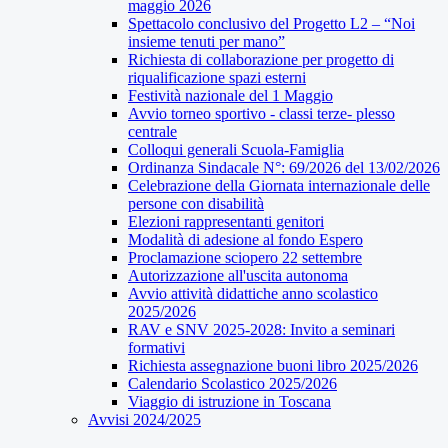
maggio 2026
Spettacolo conclusivo del Progetto L2 – “Noi
insieme tenuti per mano”
Richiesta di collaborazione per progetto di
riqualificazione spazi esterni
Festività nazionale del 1 Maggio
Avvio torneo sportivo - classi terze- plesso
centrale
Colloqui generali Scuola-Famiglia
Ordinanza Sindacale N°: 69/2026 del 13/02/2026
Celebrazione della Giornata internazionale delle
persone con disabilità
Elezioni rappresentanti genitori
Modalità di adesione al fondo Espero
Proclamazione sciopero 22 settembre
Autorizzazione all'uscita autonoma
Avvio attività didattiche anno scolastico
2025/2026
RAV e SNV 2025-2028: Invito a seminari
formativi
Richiesta assegnazione buoni libro 2025/2026
Calendario Scolastico 2025/2026
Viaggio di istruzione in Toscana
Avvisi 2024/2025