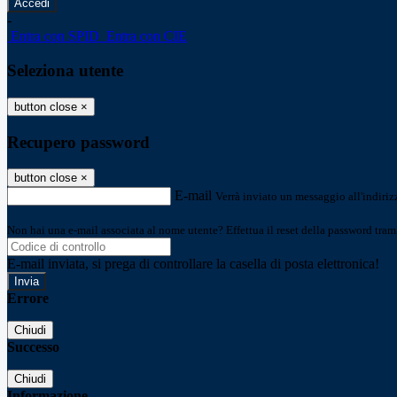
-
Entra con SPID
Entra con CIE
Seleziona utente
button close
×
Recupero password
button close
×
E-mail
Verrà inviato un messaggio all'indirizz
Non hai una e-mail associata al nome utente? Effettua il reset della password tram
E-mail inviata, si prega di controllare la casella di posta elettronica!
Errore
Chiudi
Successo
Chiudi
Informazione