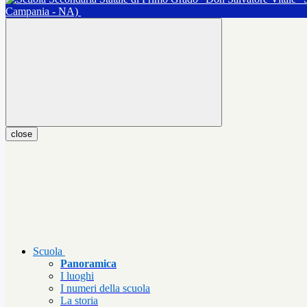
Campania - NA)
close
Scuola
Panoramica
I luoghi
I numeri della scuola
La storia