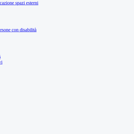
icazione spazi esterni
rsone con disabilità
6
vi