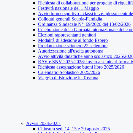
Richiesta di collaborazione per progetto di riqualif
Festività nazionale del 1 Maggio
Avvio torneo sportivo - classi terze- plesso centrale
Colloqui generali Scuola-Famiglia
Ordinanza Sindacale N°: 69/2026 del 13/02/2026
Celebrazione della Giornata internazionale delle pe
Elezioni rappresentanti genitori
Modalità di adesione al fondo Espero
Proclamazione sciopero 22 settembre
Autorizzazione all'uscita autonoma
Avvio attività didattiche anno scolastico 2025/202
RAV e SNV 2025-2028: Invito a seminari formati
Richiesta assegnazione buoni libro 2025/2026
Calendario Scolastico 2025/2026
Viaggio di istruzione in Toscana
Avvisi 2024/2025
Chiusura sedi 14, 15 e 29 agosto 2025