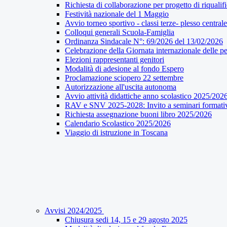
Richiesta di collaborazione per progetto di riqualif
Festività nazionale del 1 Maggio
Avvio torneo sportivo - classi terze- plesso centrale
Colloqui generali Scuola-Famiglia
Ordinanza Sindacale N°: 69/2026 del 13/02/2026
Celebrazione della Giornata internazionale delle pe
Elezioni rappresentanti genitori
Modalità di adesione al fondo Espero
Proclamazione sciopero 22 settembre
Autorizzazione all'uscita autonoma
Avvio attività didattiche anno scolastico 2025/202
RAV e SNV 2025-2028: Invito a seminari formati
Richiesta assegnazione buoni libro 2025/2026
Calendario Scolastico 2025/2026
Viaggio di istruzione in Toscana
Avvisi 2024/2025
Chiusura sedi 14, 15 e 29 agosto 2025