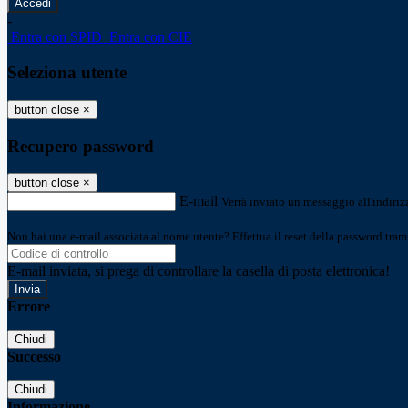
-
Entra con SPID
Entra con CIE
Seleziona utente
button close
×
Recupero password
button close
×
E-mail
Verrà inviato un messaggio all'indirizz
Non hai una e-mail associata al nome utente? Effettua il reset della password tram
E-mail inviata, si prega di controllare la casella di posta elettronica!
Errore
Chiudi
Successo
Chiudi
Informazione