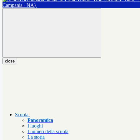
Campania - NA)
close
Scuola
Panoramica
I luoghi
I numeri della scuola
La storia