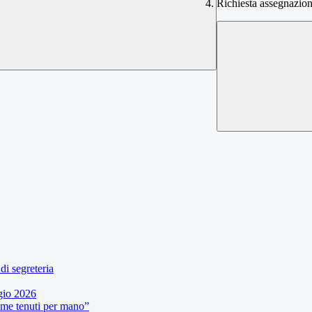
Richiesta assegnazio
di segreteria
gio 2026
eme tenuti per mano”