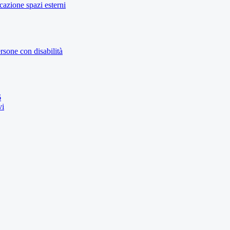
icazione spazi esterni
rsone con disabilità
6
vi