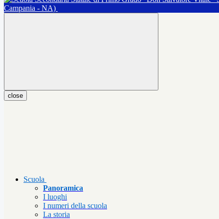
Campania - NA)
close
Scuola
Panoramica
I luoghi
I numeri della scuola
La storia