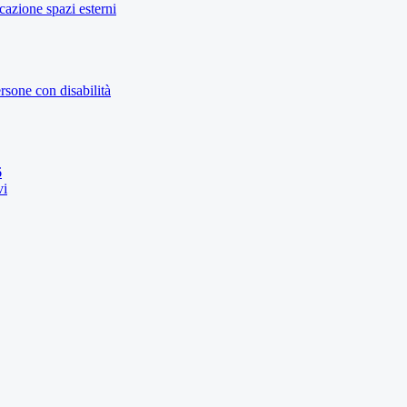
icazione spazi esterni
rsone con disabilità
6
vi