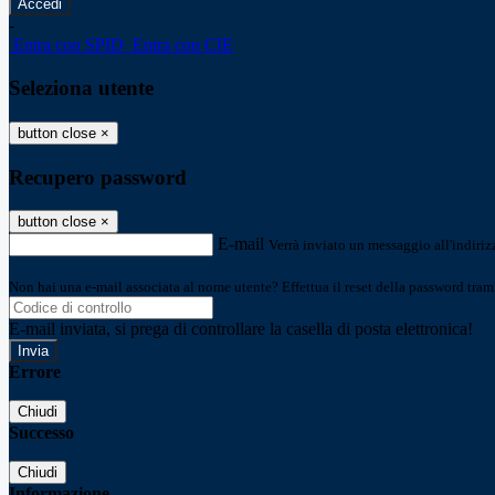
-
Entra con SPID
Entra con CIE
Seleziona utente
button close
×
Recupero password
button close
×
E-mail
Verrà inviato un messaggio all'indirizz
Non hai una e-mail associata al nome utente? Effettua il reset della password tram
E-mail inviata, si prega di controllare la casella di posta elettronica!
Errore
Chiudi
Successo
Chiudi
Informazione