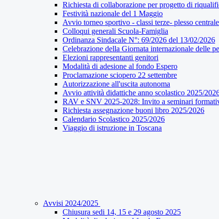
Richiesta di collaborazione per progetto di riqualif
Festività nazionale del 1 Maggio
Avvio torneo sportivo - classi terze- plesso centrale
Colloqui generali Scuola-Famiglia
Ordinanza Sindacale N°: 69/2026 del 13/02/2026
Celebrazione della Giornata internazionale delle pe
Elezioni rappresentanti genitori
Modalità di adesione al fondo Espero
Proclamazione sciopero 22 settembre
Autorizzazione all'uscita autonoma
Avvio attività didattiche anno scolastico 2025/202
RAV e SNV 2025-2028: Invito a seminari formati
Richiesta assegnazione buoni libro 2025/2026
Calendario Scolastico 2025/2026
Viaggio di istruzione in Toscana
Avvisi 2024/2025
Chiusura sedi 14, 15 e 29 agosto 2025