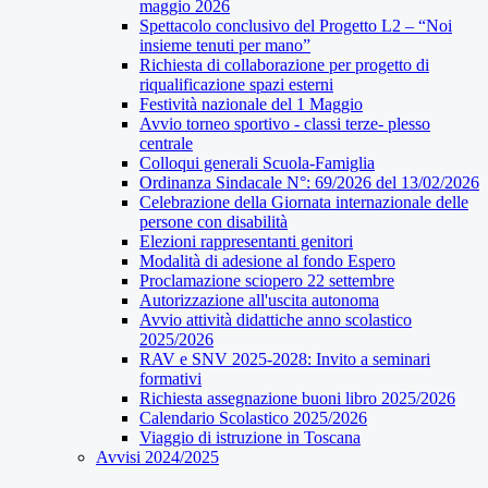
maggio 2026
Spettacolo conclusivo del Progetto L2 – “Noi
insieme tenuti per mano”
Richiesta di collaborazione per progetto di
riqualificazione spazi esterni
Festività nazionale del 1 Maggio
Avvio torneo sportivo - classi terze- plesso
centrale
Colloqui generali Scuola-Famiglia
Ordinanza Sindacale N°: 69/2026 del 13/02/2026
Celebrazione della Giornata internazionale delle
persone con disabilità
Elezioni rappresentanti genitori
Modalità di adesione al fondo Espero
Proclamazione sciopero 22 settembre
Autorizzazione all'uscita autonoma
Avvio attività didattiche anno scolastico
2025/2026
RAV e SNV 2025-2028: Invito a seminari
formativi
Richiesta assegnazione buoni libro 2025/2026
Calendario Scolastico 2025/2026
Viaggio di istruzione in Toscana
Avvisi 2024/2025