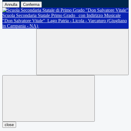
Annulla
Conferma
Scuola Secondaria Statale Primo Grado
con Indirizzo Musicale
"Don Salvatore Vitale"
Lago Patria - Licola - Varcaturo (Giugliano
in Campania - NA)
close