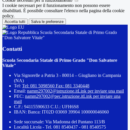
Cookie necessari per il funzionamento
I cookie necessari per il funzionamento non possono essere
disabilitati. È possibile consultare l'elenco nella pagina della cookie
policy.
Accetta tutti
Salva le preferenze
Scuola Secondaria Statale di Primo Grado
"Don Salvatore Vitale"
Contatti
Scuola Secondaria Statale di Primo Grado "Don Salvatore
Vitale"
Via Signorelle a Patria 3 - 80014 – Giugliano in Campania
(NA)
Tel:
Tel: 081 5098560 Fax: 081 3340448
Email:
namm297002@istruzione.it
Link per inviare una mail
PEC:
namm297002@pec.istruzione.it
Link per inviare una
mail
C.F.: 94115590633 C.U.: UFH6S8
IBAN: Banca: IT02D 03069 39904 100000046060
Sede succursale: Via Madonna del Pantano 113/B
Località Licola - Tel. 081 8540437 - 081 8540575