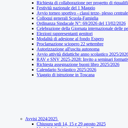
Richiesta di collaborazione per progetto di riqualif
Festività nazionale del 1 Maggio
Avvio torneo sportivo - classi terze- plesso centrale
Colloqui generali Scuola-Famiglia
Ordinanza Sindacale N°: 69/2026 del 13/02/2026
Celebrazione della Giornata internazionale delle pe
Elezioni rappresentanti genitori
Modalità di adesione al fondo Espero
Proclamazione sciopero 22 settembre
Autorizzazione all'uscita autonoma
Avvio attività didattiche anno scolastico 2025/202
RAV e SNV 2025-2028: Invito a seminari formati
Richiesta assegnazione buoni libro 2025/2026
Calendario Scolastico 2025/2026
Viaggio di istruzione in Toscana
Avvisi 2024/2025
Chiusura sedi 14, 15 e 29 agosto 2025