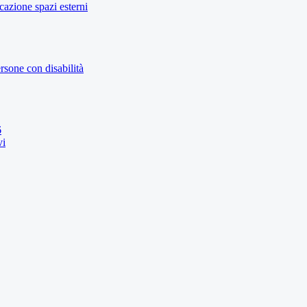
icazione spazi esterni
rsone con disabilità
6
vi