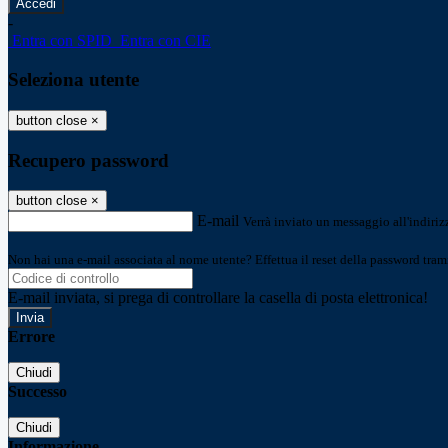
-
Entra con SPID
Entra con CIE
Seleziona utente
button close
×
Recupero password
button close
×
E-mail
Verrà inviato un messaggio all'indirizz
Non hai una e-mail associata al nome utente? Effettua il reset della password tram
E-mail inviata, si prega di controllare la casella di posta elettronica!
Errore
Chiudi
Successo
Chiudi
Informazione