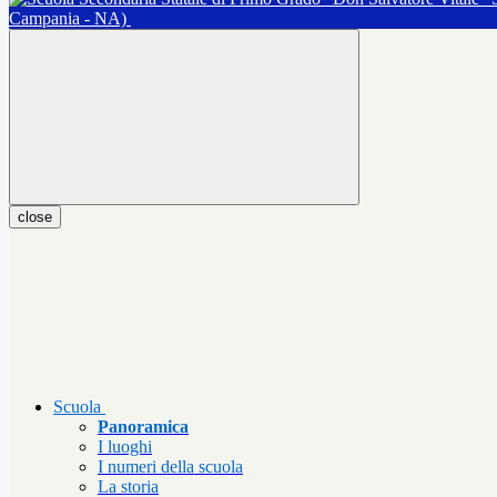
Campania - NA)
close
Scuola
Panoramica
I luoghi
I numeri della scuola
La storia