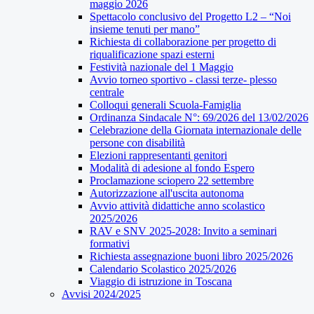
maggio 2026
Spettacolo conclusivo del Progetto L2 – “Noi
insieme tenuti per mano”
Richiesta di collaborazione per progetto di
riqualificazione spazi esterni
Festività nazionale del 1 Maggio
Avvio torneo sportivo - classi terze- plesso
centrale
Colloqui generali Scuola-Famiglia
Ordinanza Sindacale N°: 69/2026 del 13/02/2026
Celebrazione della Giornata internazionale delle
persone con disabilità
Elezioni rappresentanti genitori
Modalità di adesione al fondo Espero
Proclamazione sciopero 22 settembre
Autorizzazione all'uscita autonoma
Avvio attività didattiche anno scolastico
2025/2026
RAV e SNV 2025-2028: Invito a seminari
formativi
Richiesta assegnazione buoni libro 2025/2026
Calendario Scolastico 2025/2026
Viaggio di istruzione in Toscana
Avvisi 2024/2025