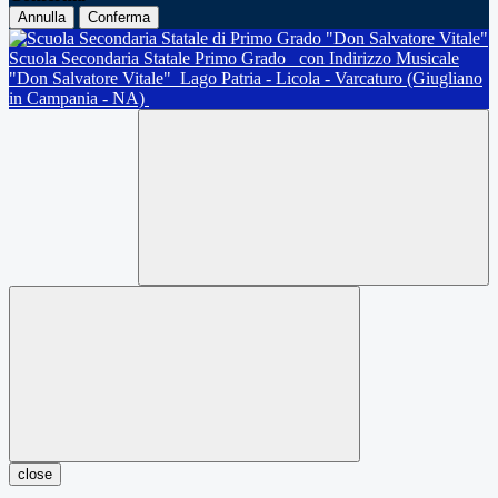
Annulla
Conferma
Scuola Secondaria Statale Primo Grado
con Indirizzo Musicale
"Don Salvatore Vitale"
Lago Patria - Licola - Varcaturo (Giugliano
in Campania - NA)
close