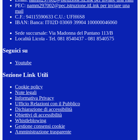
PEC:
namm297002@pec.istruzione.it
Link per inviare una
mail
C.F.: 94115590633 C.U.: UFH6S8
IBAN: Banca: IT02D 03069 39904 100000046060
Sede succursale: Via Madonna del Pantano 113/B
Località Licola - Tel. 081 8540437 - 081 8540575
Seguici su
Youtube
Sezione Link Utili
Cookie policy
Note legali
Informativa Privacy
Ufficio Relazioni con il Pubblico
Dichiarazione di accessibilità
Obiettivi di accessibilità
Whistleblowing
Gestione consensi cookie
Amministrazione trasparente