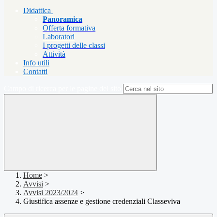
Didattica
Panoramica
Offerta formativa
Laboratori
I progetti delle classi
Attività
Info utili
Contatti
Campo di ricerca per le pagine del sito
Home
>
Avvisi
>
Avvisi 2023/2024
>
Giustifica assenze e gestione credenziali Classeviva