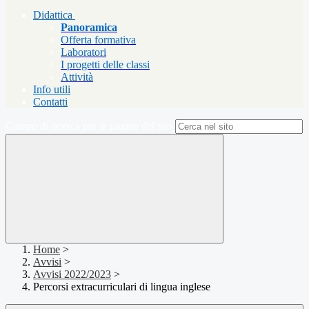
Didattica
Panoramica
Offerta formativa
Laboratori
I progetti delle classi
Attività
Info utili
Contatti
Campo di ricerca per le pagine del sito
Home
>
Avvisi
>
Avvisi 2022/2023
>
Percorsi extracurriculari di lingua inglese