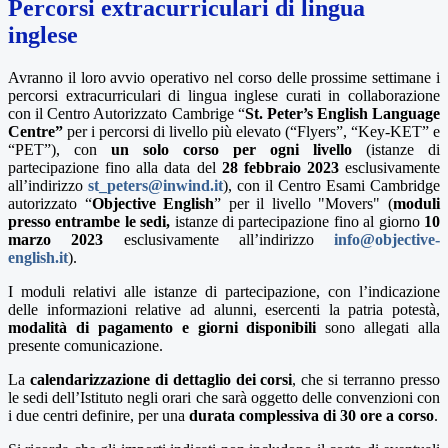
Percorsi extracurriculari di lingua
inglese
Avranno il loro avvio operativo nel corso delle prossime settimane i
percorsi extracurriculari di lingua inglese curati in collaborazione
con il
Centro Autorizzato Cambrige “
St. Peter’s English Language
Centre”
per i percorsi di livello più elevato (“Flyers”, “Key-KET” e
“PET”), con
un solo corso per ogni livello
(
istanze di
partecipazione fino alla data del
28 febbraio 2023
esclusivamente
all’indirizzo
st_peters@inwind.it
), con il
Centro Esami Cambridge
autorizzato “
Objective English
” per il livello "Movers" (
moduli
presso entrambe le sedi,
istanze di partecipazione fino al giorno
10
marzo
2023
esclusivamente all’indirizzo
info@objective-
english.it
).
I moduli relativi alle istanze di partecipazione, con l’indicazione
delle informazioni relative ad alunni, esercenti la patria potestà,
modalità di pagamento e giorni disponibili
sono allegati alla
presente comunicazione.
La
calendarizzazione di dettaglio dei corsi
, che si terranno presso
le sedi dell’Istituto negli orari che sarà oggetto delle convenzioni con
i due centri definire, per una
durata complessiva di 30 ore a corso
.