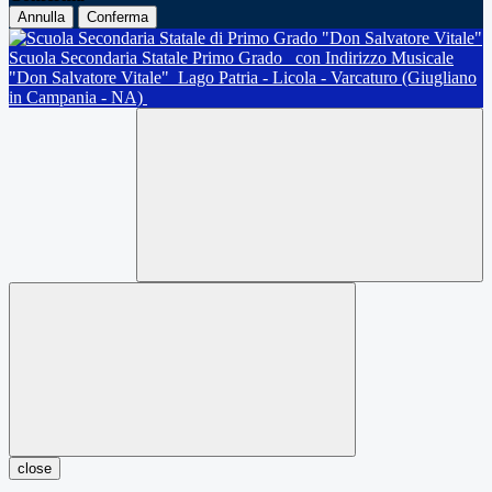
Annulla
Conferma
Scuola Secondaria Statale Primo Grado
con Indirizzo Musicale
"Don Salvatore Vitale"
Lago Patria - Licola - Varcaturo (Giugliano
in Campania - NA)
close