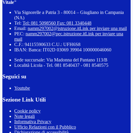
Vitale"
Via Signorelle a Patria 3 - 80014 – Giugliano in Campania
(NA)
Tel:
Tel: 081 5098560 Fax: 081 3340448
Email:
namm297002@istruzione.it
Link per inviare una mail
PEC:
namm297002@pec.istruzione.it
Link per inviare una
mail
C.F.: 94115590633 C.U.: UFH6S8
IBAN: Banca: IT02D 03069 39904 100000046060
Sede succursale: Via Madonna del Pantano 113/B
Località Licola - Tel. 081 8540437 - 081 8540575
Seguici su
Youtube
Sezione Link Utili
Cookie policy
Note legali
Informativa Privacy
Ufficio Relazioni con il Pubblico
Dichiarazione di accessibilità