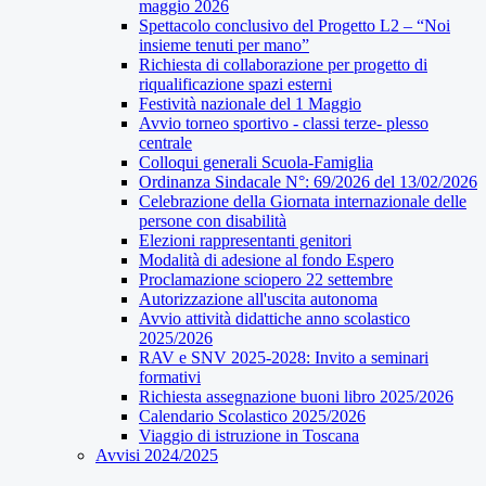
maggio 2026
Spettacolo conclusivo del Progetto L2 – “Noi
insieme tenuti per mano”
Richiesta di collaborazione per progetto di
riqualificazione spazi esterni
Festività nazionale del 1 Maggio
Avvio torneo sportivo - classi terze- plesso
centrale
Colloqui generali Scuola-Famiglia
Ordinanza Sindacale N°: 69/2026 del 13/02/2026
Celebrazione della Giornata internazionale delle
persone con disabilità
Elezioni rappresentanti genitori
Modalità di adesione al fondo Espero
Proclamazione sciopero 22 settembre
Autorizzazione all'uscita autonoma
Avvio attività didattiche anno scolastico
2025/2026
RAV e SNV 2025-2028: Invito a seminari
formativi
Richiesta assegnazione buoni libro 2025/2026
Calendario Scolastico 2025/2026
Viaggio di istruzione in Toscana
Avvisi 2024/2025