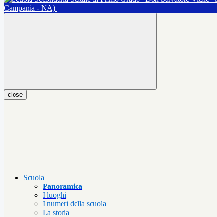
Campania - NA)
close
Scuola
Panoramica
I luoghi
I numeri della scuola
La storia