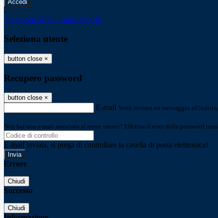
-
Entra con SPID
Entra con CIE
Seleziona utente
button close
×
Recupero password
button close
×
E-mail
Verrà inviato un messaggio all'indirizz
Non hai una e-mail associata al nome utente? Effettua il reset della password tram
E-mail inviata, si prega di controllare la casella di posta elettronica!
Errore
Chiudi
Successo
Chiudi
Informazione