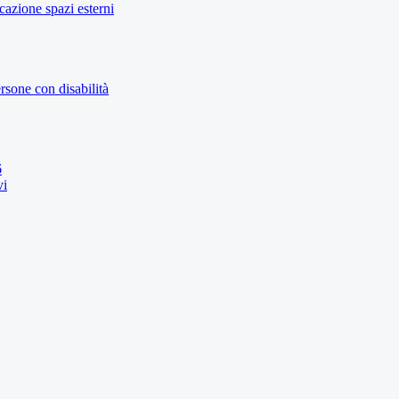
icazione spazi esterni
rsone con disabilità
6
vi