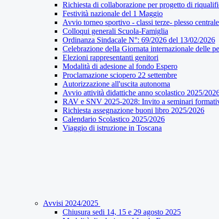
Richiesta di collaborazione per progetto di riqualif
Festività nazionale del 1 Maggio
Avvio torneo sportivo - classi terze- plesso centrale
Colloqui generali Scuola-Famiglia
Ordinanza Sindacale N°: 69/2026 del 13/02/2026
Celebrazione della Giornata internazionale delle pe
Elezioni rappresentanti genitori
Modalità di adesione al fondo Espero
Proclamazione sciopero 22 settembre
Autorizzazione all'uscita autonoma
Avvio attività didattiche anno scolastico 2025/202
RAV e SNV 2025-2028: Invito a seminari formati
Richiesta assegnazione buoni libro 2025/2026
Calendario Scolastico 2025/2026
Viaggio di istruzione in Toscana
Avvisi 2024/2025
Chiusura sedi 14, 15 e 29 agosto 2025