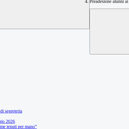
Preadesione alunni a
di segreteria
gio 2026
eme tenuti per mano”