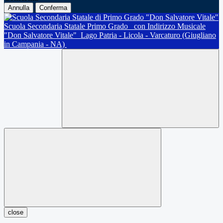
Annulla
Conferma
Scuola Secondaria Statale Primo Grado
con Indirizzo Musicale
"Don Salvatore Vitale"
Lago Patria - Licola - Varcaturo (Giugliano
in Campania - NA)
close