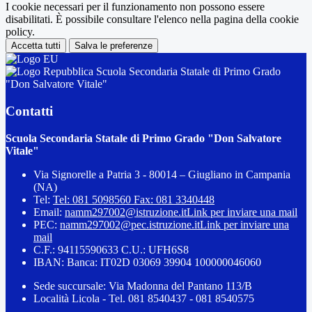
I cookie necessari per il funzionamento non possono essere
disabilitati. È possibile consultare l'elenco nella pagina della cookie
policy.
Accetta tutti
Salva le preferenze
Scuola Secondaria Statale di Primo Grado
"Don Salvatore Vitale"
Contatti
Scuola Secondaria Statale di Primo Grado "Don Salvatore
Vitale"
Via Signorelle a Patria 3 - 80014 – Giugliano in Campania
(NA)
Tel:
Tel: 081 5098560 Fax: 081 3340448
Email:
namm297002@istruzione.it
Link per inviare una mail
PEC:
namm297002@pec.istruzione.it
Link per inviare una
mail
C.F.: 94115590633 C.U.: UFH6S8
IBAN: Banca: IT02D 03069 39904 100000046060
Sede succursale: Via Madonna del Pantano 113/B
Località Licola - Tel. 081 8540437 - 081 8540575