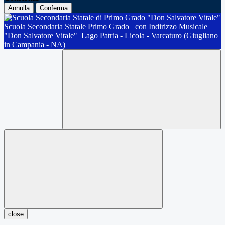
Annulla
Conferma
Scuola Secondaria Statale Primo Grado
con Indirizzo Musicale
"Don Salvatore Vitale"
Lago Patria - Licola - Varcaturo (Giugliano
in Campania - NA)
close