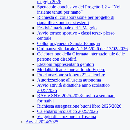
maggio 2026
Spettacolo conclusivo del Progetto L2 – “Noi
insieme tenuti per mano”
Richiesta di collaborazione per progetto di
riqualificazione spazi esterni
Festività nazionale del 1 Maggio
Avvio torneo sportivo - classi terze- plesso
centrale
Colloqui generali Scuola-Famiglia
Ordinanza Sindacale N°: 69/2026 del 13/02/2026
Celebrazione della Giornata internazionale delle
persone con disabilità
Elezioni rappresentanti genitori
Modalità di adesione al fondo Espero
Proclamazione sciopero 22 settembre
Autorizzazione all'uscita autonoma
Avvio attività didattiche anno scolastico
2025/2026
RAV e SNV 2025-2028: Invito a seminari
formativi
Richiesta assegnazione buoni libro 2025/2026
Calendario Scolastico 2025/2026
Viaggio di istruzione in Toscana
Avvisi 2024/2025