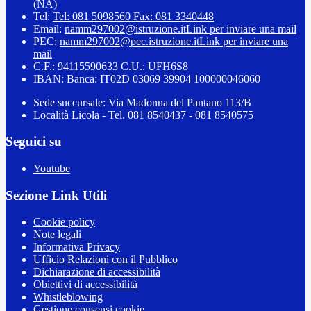
(NA)
Tel:
Tel: 081 5098560 Fax: 081 3340448
Email:
namm297002@istruzione.it
Link per inviare una mail
PEC:
namm297002@pec.istruzione.it
Link per inviare una
mail
C.F.: 94115590633 C.U.: UFH6S8
IBAN: Banca: IT02D 03069 39904 100000046060
Sede succursale: Via Madonna del Pantano 113/B
Località Licola - Tel. 081 8540437 - 081 8540575
Seguici su
Youtube
Sezione Link Utili
Cookie policy
Note legali
Informativa Privacy
Ufficio Relazioni con il Pubblico
Dichiarazione di accessibilità
Obiettivi di accessibilità
Whistleblowing
Gestione consensi cookie