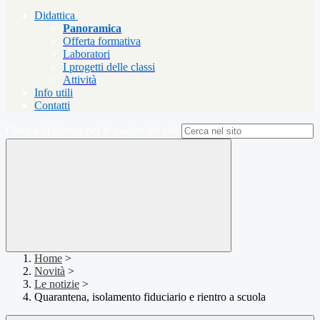
Didattica
Panoramica
Offerta formativa
Laboratori
I progetti delle classi
Attività
Info utili
Contatti
Campo di ricerca per le pagine del sito
Home
>
Novità
>
Le notizie
>
Quarantena, isolamento fiduciario e rientro a scuola