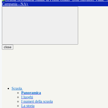
Campania - NA)
close
Scuola
Panoramica
I luoghi
I numeri della scuola
La storia