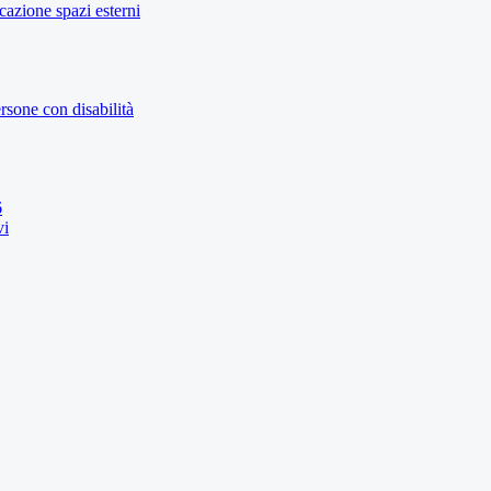
icazione spazi esterni
rsone con disabilità
6
vi