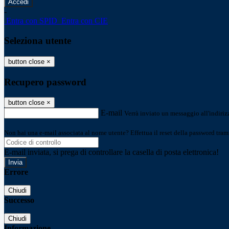
-
Entra con SPID
Entra con CIE
Seleziona utente
button close
×
Recupero password
button close
×
E-mail
Verrà inviato un messaggio all'indirizz
Non hai una e-mail associata al nome utente? Effettua il reset della password tram
E-mail inviata, si prega di controllare la casella di posta elettronica!
Errore
Chiudi
Successo
Chiudi
Informazione