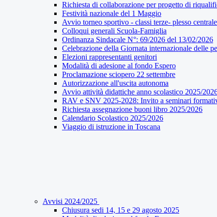
Richiesta di collaborazione per progetto di riqualif
Festività nazionale del 1 Maggio
Avvio torneo sportivo - classi terze- plesso centrale
Colloqui generali Scuola-Famiglia
Ordinanza Sindacale N°: 69/2026 del 13/02/2026
Celebrazione della Giornata internazionale delle pe
Elezioni rappresentanti genitori
Modalità di adesione al fondo Espero
Proclamazione sciopero 22 settembre
Autorizzazione all'uscita autonoma
Avvio attività didattiche anno scolastico 2025/202
RAV e SNV 2025-2028: Invito a seminari formati
Richiesta assegnazione buoni libro 2025/2026
Calendario Scolastico 2025/2026
Viaggio di istruzione in Toscana
Avvisi 2024/2025
Chiusura sedi 14, 15 e 29 agosto 2025