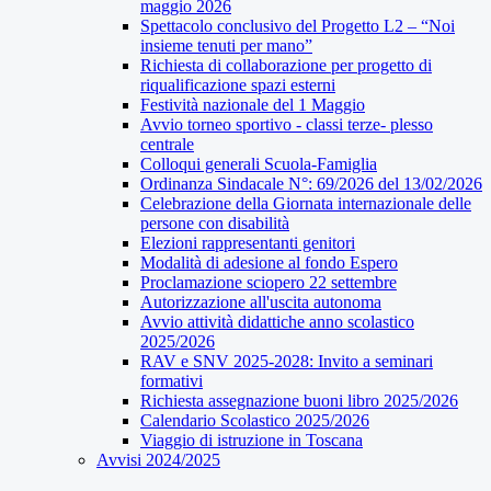
maggio 2026
Spettacolo conclusivo del Progetto L2 – “Noi
insieme tenuti per mano”
Richiesta di collaborazione per progetto di
riqualificazione spazi esterni
Festività nazionale del 1 Maggio
Avvio torneo sportivo - classi terze- plesso
centrale
Colloqui generali Scuola-Famiglia
Ordinanza Sindacale N°: 69/2026 del 13/02/2026
Celebrazione della Giornata internazionale delle
persone con disabilità
Elezioni rappresentanti genitori
Modalità di adesione al fondo Espero
Proclamazione sciopero 22 settembre
Autorizzazione all'uscita autonoma
Avvio attività didattiche anno scolastico
2025/2026
RAV e SNV 2025-2028: Invito a seminari
formativi
Richiesta assegnazione buoni libro 2025/2026
Calendario Scolastico 2025/2026
Viaggio di istruzione in Toscana
Avvisi 2024/2025