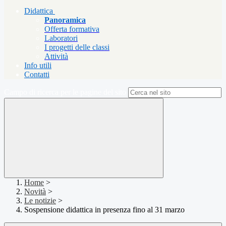
Didattica
Panoramica
Offerta formativa
Laboratori
I progetti delle classi
Attività
Info utili
Contatti
Campo di ricerca per le pagine del sito
Home
>
Novità
>
Le notizie
>
Sospensione didattica in presenza fino al 31 marzo