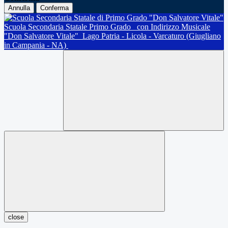
Annulla
Conferma
Scuola Secondaria Statale Primo Grado
con Indirizzo Musicale
"Don Salvatore Vitale"
Lago Patria - Licola - Varcaturo (Giugliano
in Campania - NA)
close