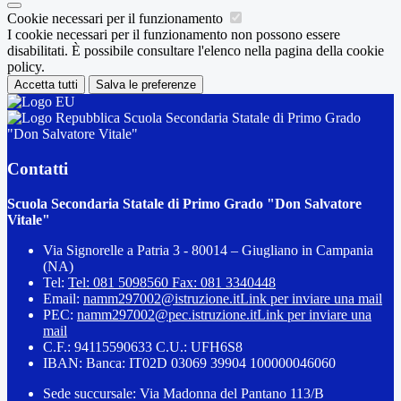
Cookie necessari per il funzionamento
I cookie necessari per il funzionamento non possono essere
disabilitati. È possibile consultare l'elenco nella pagina della cookie
policy.
Accetta tutti
Salva le preferenze
Scuola Secondaria Statale di Primo Grado
"Don Salvatore Vitale"
Contatti
Scuola Secondaria Statale di Primo Grado "Don Salvatore
Vitale"
Via Signorelle a Patria 3 - 80014 – Giugliano in Campania
(NA)
Tel:
Tel: 081 5098560 Fax: 081 3340448
Email:
namm297002@istruzione.it
Link per inviare una mail
PEC:
namm297002@pec.istruzione.it
Link per inviare una
mail
C.F.: 94115590633 C.U.: UFH6S8
IBAN: Banca: IT02D 03069 39904 100000046060
Sede succursale: Via Madonna del Pantano 113/B