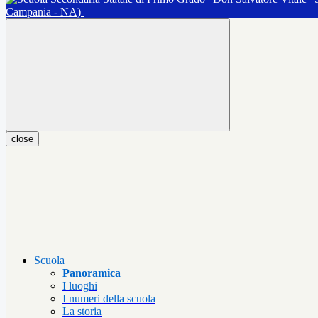
Campania - NA)
close
Scuola
Panoramica
I luoghi
I numeri della scuola
La storia