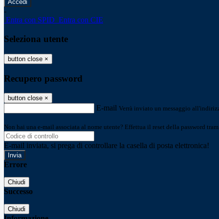
-
Entra con SPID
Entra con CIE
Seleziona utente
button close
×
Recupero password
button close
×
E-mail
Verrà inviato un messaggio all'indirizz
Non hai una e-mail associata al nome utente? Effettua il reset della password tram
E-mail inviata, si prega di controllare la casella di posta elettronica!
Errore
Chiudi
Successo
Chiudi
Informazione