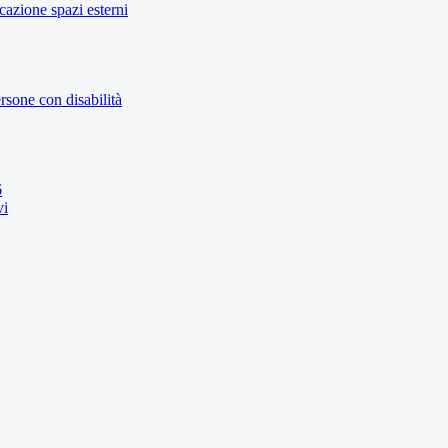
icazione spazi esterni
rsone con disabilità
6
vi