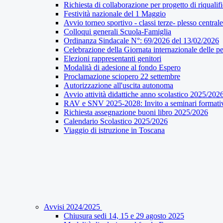
Richiesta di collaborazione per progetto di riqualif
Festività nazionale del 1 Maggio
Avvio torneo sportivo - classi terze- plesso centrale
Colloqui generali Scuola-Famiglia
Ordinanza Sindacale N°: 69/2026 del 13/02/2026
Celebrazione della Giornata internazionale delle pe
Elezioni rappresentanti genitori
Modalità di adesione al fondo Espero
Proclamazione sciopero 22 settembre
Autorizzazione all'uscita autonoma
Avvio attività didattiche anno scolastico 2025/202
RAV e SNV 2025-2028: Invito a seminari formati
Richiesta assegnazione buoni libro 2025/2026
Calendario Scolastico 2025/2026
Viaggio di istruzione in Toscana
Avvisi 2024/2025
Chiusura sedi 14, 15 e 29 agosto 2025