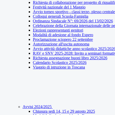
Richiesta di collaborazione per progetto di riqualif
Festività nazionale del 1 Maggio
Avvio torneo sportivo - classi terze- plesso centrale
Colloqui generali Scuola-Famiglia
Ordinanza Sindacale N°: 69/2026 del 13/02/2026
Celebrazione della Giornata internazionale delle pe
Elezioni rappresentanti genitori
Modalità di adesione al fondo Espero
Proclamazione sciopero 22 settembre
Autorizzazione all'uscita autonoma
Avvio attività didattiche anno scolastico 2025/202
RAV e SNV 2025-2028: Invito a seminari formati
Richiesta assegnazione buoni libro 2025/2026
Calendario Scolastico 2025/2026
Viaggio di istruzione in Toscana
Avvisi 2024/2025
Chiusura sedi 14, 15 e 29 agosto 2025