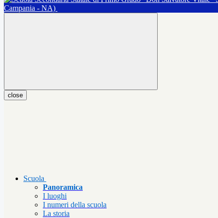
Campania - NA)
close
Scuola
Panoramica
I luoghi
I numeri della scuola
La storia