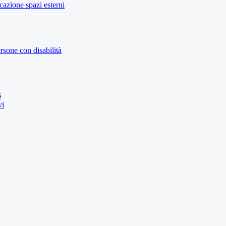
icazione spazi esterni
rsone con disabilità
6
vi