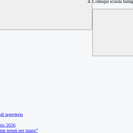
Colloqui scuola famig
di segreteria
gio 2026
eme tenuti per mano”