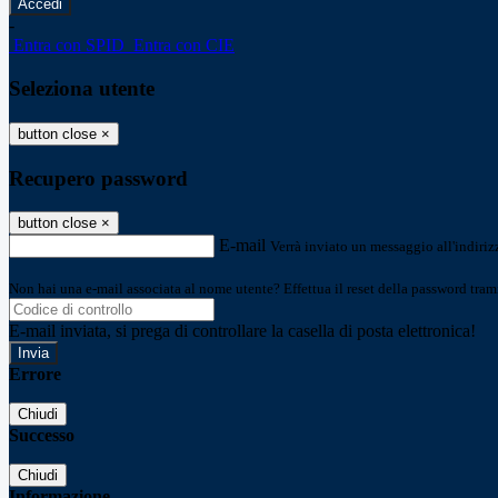
-
Entra con SPID
Entra con CIE
Seleziona utente
button close
×
Recupero password
button close
×
E-mail
Verrà inviato un messaggio all'indirizz
Non hai una e-mail associata al nome utente? Effettua il reset della password tram
E-mail inviata, si prega di controllare la casella di posta elettronica!
Errore
Chiudi
Successo
Chiudi
Informazione