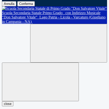
Annulla
Conferma
Scuola Secondaria Statale Primo Grado
con Indirizzo Musicale
"Don Salvatore Vitale"
Lago Patria - Licola - Varcaturo (Giugliano
in Campania - NA)
close