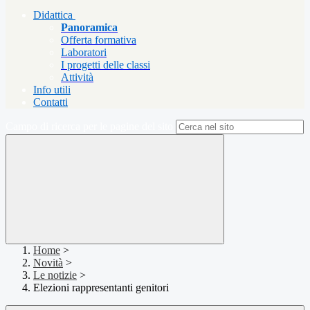
Didattica
Panoramica
Offerta formativa
Laboratori
I progetti delle classi
Attività
Info utili
Contatti
Campo di ricerca per le pagine del sito
Home
>
Novità
>
Le notizie
>
Elezioni rappresentanti genitori