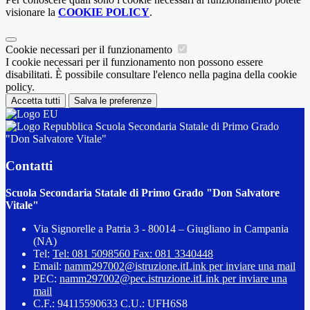
visionare la
COOKIE POLICY
.
Cookie necessari per il funzionamento
I cookie necessari per il funzionamento non possono essere
disabilitati. È possibile consultare l'elenco nella pagina della cookie
policy.
Accetta tutti
Salva le preferenze
Scuola Secondaria Statale di Primo Grado
"Don Salvatore Vitale"
Contatti
Scuola Secondaria Statale di Primo Grado "Don Salvatore
Vitale"
Via Signorelle a Patria 3 - 80014 – Giugliano in Campania
(NA)
Tel:
Tel: 081 5098560 Fax: 081 3340448
Email:
namm297002@istruzione.it
Link per inviare una mail
PEC:
namm297002@pec.istruzione.it
Link per inviare una
mail
C.F.: 94115590633 C.U.: UFH6S8