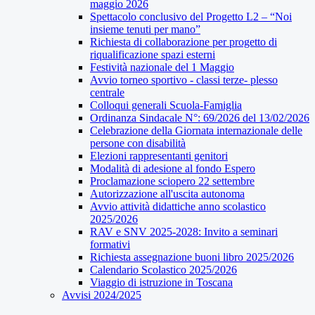
maggio 2026
Spettacolo conclusivo del Progetto L2 – “Noi
insieme tenuti per mano”
Richiesta di collaborazione per progetto di
riqualificazione spazi esterni
Festività nazionale del 1 Maggio
Avvio torneo sportivo - classi terze- plesso
centrale
Colloqui generali Scuola-Famiglia
Ordinanza Sindacale N°: 69/2026 del 13/02/2026
Celebrazione della Giornata internazionale delle
persone con disabilità
Elezioni rappresentanti genitori
Modalità di adesione al fondo Espero
Proclamazione sciopero 22 settembre
Autorizzazione all'uscita autonoma
Avvio attività didattiche anno scolastico
2025/2026
RAV e SNV 2025-2028: Invito a seminari
formativi
Richiesta assegnazione buoni libro 2025/2026
Calendario Scolastico 2025/2026
Viaggio di istruzione in Toscana
Avvisi 2024/2025