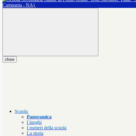
Campania - NA)
close
Scuola
Panoramica
I luoghi
I numeri della scuola
La storia