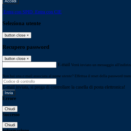
-
Entra con SPID
Entra con CIE
Seleziona utente
button close
×
Recupero password
button close
×
E-mail
Verrà inviato un messaggio all'indirizz
Non hai una e-mail associata al nome utente? Effettua il reset della password tram
E-mail inviata, si prega di controllare la casella di posta elettronica!
Errore
Chiudi
Successo
Chiudi
Informazione