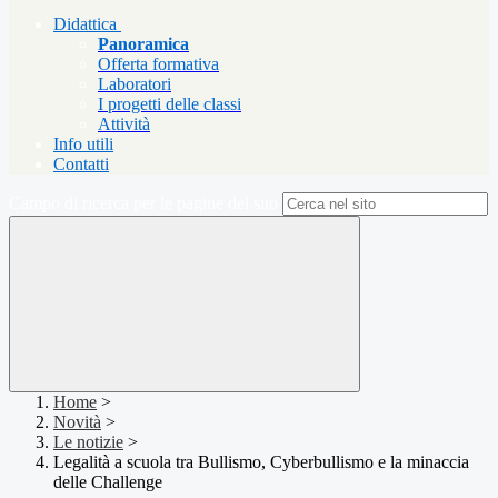
Didattica
Panoramica
Offerta formativa
Laboratori
I progetti delle classi
Attività
Info utili
Contatti
Campo di ricerca per le pagine del sito
Home
>
Novità
>
Le notizie
>
Legalità a scuola tra Bullismo, Cyberbullismo e la minaccia
delle Challenge