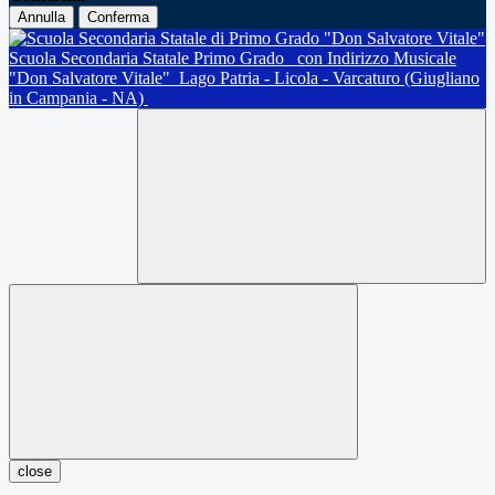
Annulla
Conferma
Scuola Secondaria Statale Primo Grado
con Indirizzo Musicale
"Don Salvatore Vitale"
Lago Patria - Licola - Varcaturo (Giugliano
in Campania - NA)
close