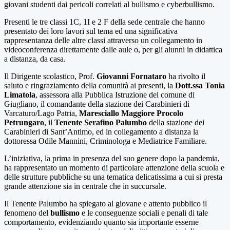
giovani studenti dai pericoli correlati al bullismo e cyberbullismo.
Presenti le tre classi 1C, 1I e 2 F della sede centrale che hanno
presentato dei loro lavori sul tema ed una significativa
rappresentanza delle altre classi attraverso un collegamento in
videoconferenza direttamente dalle aule o, per gli alunni in didattica
a distanza, da casa.
Il Dirigente scolastico, Prof.
Giovanni Fornataro
ha rivolto il
saluto e ringraziamento della comunità ai presenti, la
Dott.ssa Tonia
Limatola
, assessora alla Pubblica Istruzione del comune di
Giugliano, il comandante della stazione dei Carabinieri di
Varcaturo/Lago Patria,
Maresciallo Maggiore
Procolo
Petrungaro
, il
Tenente Serafino Palumbo
della stazione dei
Carabinieri di Sant’Antimo, ed in collegamento a distanza la
dottoressa Odile Mannini, Criminologa e Mediatrice Familiare.
L’iniziativa, la prima in presenza del suo genere dopo la pandemia,
ha rappresentato un momento di particolare attenzione della scuola e
delle strutture pubbliche su una tematica delicatissima a cui si presta
grande attenzione sia in centrale che in succursale.
Il Tenente Palumbo ha spiegato al giovane e attento pubblico il
fenomeno del
bullismo
e le conseguenze sociali e penali di tale
comportamento, evidenziando quanto sia importante esserne