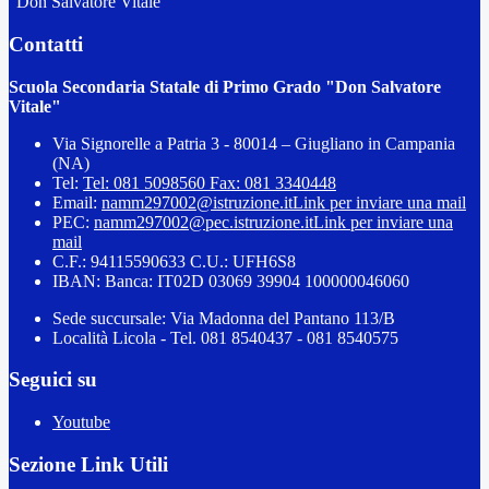
"Don Salvatore Vitale"
Contatti
Scuola Secondaria Statale di Primo Grado "Don Salvatore
Vitale"
Via Signorelle a Patria 3 - 80014 – Giugliano in Campania
(NA)
Tel:
Tel: 081 5098560 Fax: 081 3340448
Email:
namm297002@istruzione.it
Link per inviare una mail
PEC:
namm297002@pec.istruzione.it
Link per inviare una
mail
C.F.: 94115590633 C.U.: UFH6S8
IBAN: Banca: IT02D 03069 39904 100000046060
Sede succursale: Via Madonna del Pantano 113/B
Località Licola - Tel. 081 8540437 - 081 8540575
Seguici su
Youtube
Sezione Link Utili