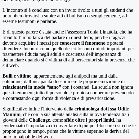
L’incontro si è concluso con un invito rivolto a tutti gli studenti che
potrebbero trovarsi a subire atti di bullismo o semplicemente, ad
esserne testimoni e parlarne.
E di questo parere è stata anche l’assessora Tonia Limatola, che ha
ribadito l’importanza del parlare di questi temi, perché i ragazzi
devono acquisire i mezzi per
conoscere il fenomeno
e potersi
difendere. Incontri come quello descritto sono quindi importanti per
trasmettere fiducia negli adulti e coscienza dell’importanza di
denunciare quando si è vittima di atti persecutori sia in presenza che
sul web.
Bulli e vittime
: apparentemente agli antipodi ma uniti dalla
solitudine, dall’incapacità di esprimere le proprie emozioni e di
relazionarsi in modo “sano”
con i coetanei. La scuola non ignora
questi fenomeni; tutto il personale è pronto a cooperare prevenendo
e contrastando ogni forma di violenza e di prevaricazione.
Significativo infine l'intervento della
criminologa dott ssa Odile
Mannini
, che con la sua attenta analisi sulla nuova tendenza tra i
giovani delle
Challenge
, come
sfide oltre i propri limiti
, ha
evidenziato l'importanza di dover fare di più per bloccare i siti che le
propongono in tempo, prima che le vittime superino la deriva del
buio impalpabile del web.