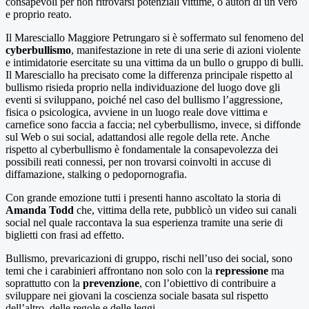
consapevoli per non ritrovarsi potenziali vittime, o autori di un vero
e proprio reato.
Il Maresciallo Maggiore Petrungaro si è soffermato sul fenomeno del
cyberbullismo
, manifestazione in rete di una serie di azioni violente
e intimidatorie esercitate su una vittima da un bullo o gruppo di bulli.
Il Maresciallo ha precisato come la differenza principale rispetto al
bullismo risieda proprio nella individuazione del luogo dove gli
eventi si sviluppano, poiché nel caso del bullismo l’aggressione,
fisica o psicologica, avviene in un luogo reale dove vittima e
carnefice sono faccia a faccia; nel cyberbullismo, invece, si diffonde
sul Web o sui social, adattandosi alle regole della rete. Anche
rispetto al cyberbullismo è fondamentale la consapevolezza dei
possibili reati connessi, per non trovarsi coinvolti in accuse di
diffamazione, stalking o pedopornografia.
Con grande emozione tutti i presenti hanno ascoltato la storia di
Amanda Todd
che, vittima della rete, pubblicò un video sui canali
social nel quale raccontava la sua esperienza tramite una serie di
biglietti con frasi ad effetto.
Bullismo, prevaricazioni di gruppo, rischi nell’uso dei social, sono
temi che i carabinieri affrontano non solo con la
repressione
ma
soprattutto con la
prevenzione
, con l’obiettivo di contribuire a
sviluppare nei giovani la coscienza sociale basata sul rispetto
dell’altro, delle regole e delle leggi.