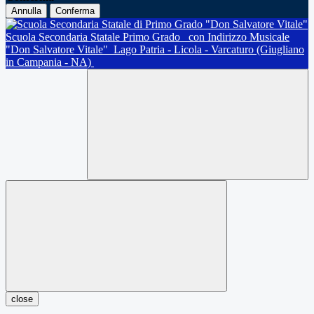
Annulla
Conferma
Scuola Secondaria Statale Primo Grado
con Indirizzo Musicale
"Don Salvatore Vitale"
Lago Patria - Licola - Varcaturo (Giugliano
in Campania - NA)
close