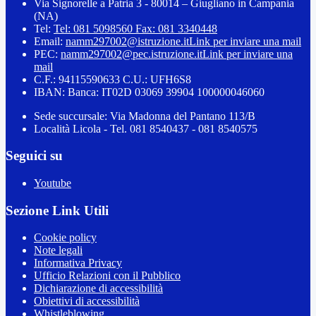
Via Signorelle a Patria 3 - 80014 – Giugliano in Campania
(NA)
Tel:
Tel: 081 5098560 Fax: 081 3340448
Email:
namm297002@istruzione.it
Link per inviare una mail
PEC:
namm297002@pec.istruzione.it
Link per inviare una
mail
C.F.: 94115590633 C.U.: UFH6S8
IBAN: Banca: IT02D 03069 39904 100000046060
Sede succursale: Via Madonna del Pantano 113/B
Località Licola - Tel. 081 8540437 - 081 8540575
Seguici su
Youtube
Sezione Link Utili
Cookie policy
Note legali
Informativa Privacy
Ufficio Relazioni con il Pubblico
Dichiarazione di accessibilità
Obiettivi di accessibilità
Whistleblowing