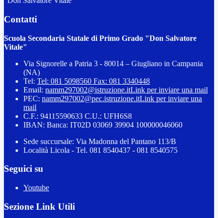
"Don Salvatore Vitale"
Contatti
Scuola Secondaria Statale di Primo Grado "Don Salvatore
Vitale"
Via Signorelle a Patria 3 - 80014 – Giugliano in Campania
(NA)
Tel:
Tel: 081 5098560 Fax: 081 3340448
Email:
namm297002@istruzione.it
Link per inviare una mail
PEC:
namm297002@pec.istruzione.it
Link per inviare una
mail
C.F.: 94115590633 C.U.: UFH6S8
IBAN: Banca: IT02D 03069 39904 100000046060
Sede succursale: Via Madonna del Pantano 113/B
Località Licola - Tel. 081 8540437 - 081 8540575
Seguici su
Youtube
Sezione Link Utili