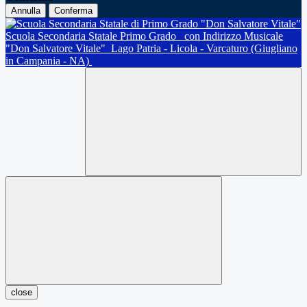
Annulla
Conferma
Scuola Secondaria Statale Primo Grado
con Indirizzo Musicale
"Don Salvatore Vitale"
Lago Patria - Licola - Varcaturo (Giugliano
in Campania - NA)
close