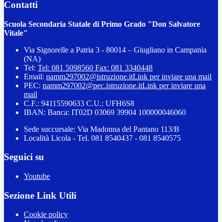
Contatti
Scuola Secondaria Statale di Primo Grado "Don Salvatore
Vitale"
Via Signorelle a Patria 3 - 80014 – Giugliano in Campania
(NA)
Tel:
Tel: 081 5098560 Fax: 081 3340448
Email:
namm297002@istruzione.it
Link per inviare una mail
PEC:
namm297002@pec.istruzione.it
Link per inviare una
mail
C.F.: 94115590633 C.U.: UFH6S8
IBAN: Banca: IT02D 03069 39904 100000046060
Sede succursale: Via Madonna del Pantano 113/B
Località Licola - Tel. 081 8540437 - 081 8540575
Seguici su
Youtube
Sezione Link Utili
Cookie policy