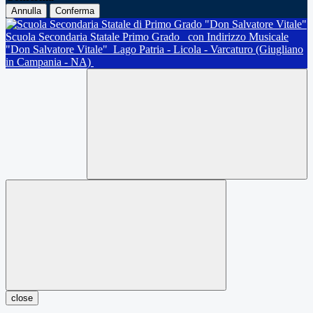
Annulla
Conferma
Scuola Secondaria Statale Primo Grado
con Indirizzo Musicale
"Don Salvatore Vitale"
Lago Patria - Licola - Varcaturo (Giugliano
in Campania - NA)
close